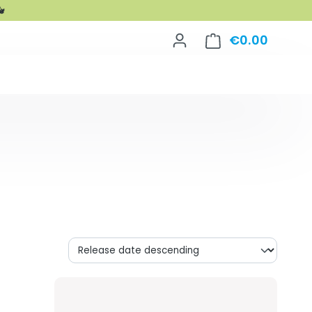

€0.00
Shoppin