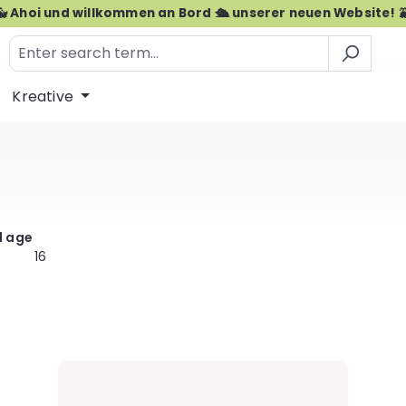
🐳 Ahoi und willkommen an Bord 🛳️ unserer neuen Website! 
Kreative
 age
16