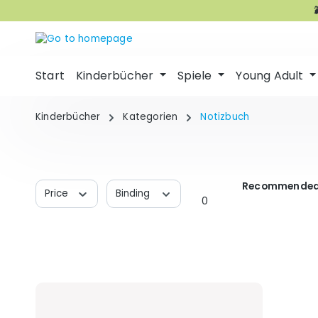
p to main content
Skip to search
Skip to main navigation
Start
Kinderbücher
Spiele
Young Adult
Kinderbücher
Kategorien
Notizbuch
Recommended
Price
Binding
0