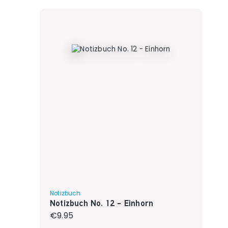
Notizbuch
Notizbuch No. 12 - Einhorn
Regular price:
€9.95