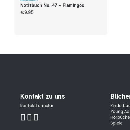
Notizbuch No. 47 - Flamingos
Regular price:
€9.95
Kontakt zu uns
Büche
Kontaktformular
Kinderbü
Young Ad
Hörbüche
Spiele