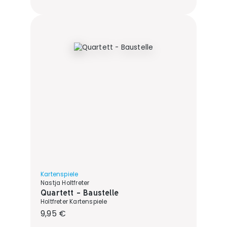
Kartenspiele
Nastja Holtfreter
Quartett - Baustelle
Holtfreter Kartenspiele
Regulärer Preis:
9,95 €