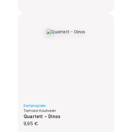
Kartenspiele
Tamara Houtveen
Quartett - Dinos
Regulärer Preis:
9,95 €