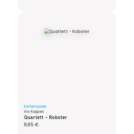
Kartenspiele
Ina Kappes
Quartett - Roboter
Regulärer Preis:
9,95 €