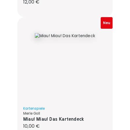
Regulärer Preis:
12,00 €
Neu
Kartenspiele
Merle Goll
Miau! Miau! Das Kartendeck
Regulärer Preis:
10,00 €