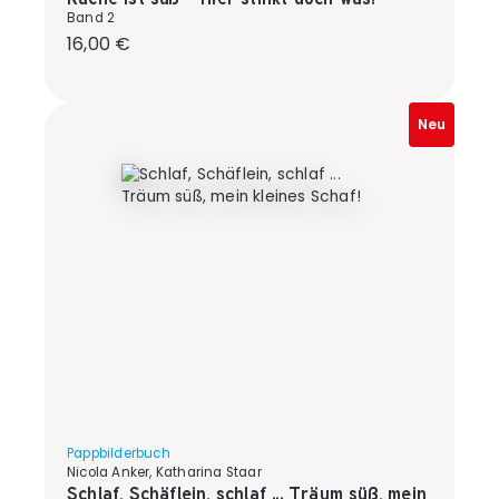
Band 2
Regulärer Preis:
16,00 €
Neu
Pappbilderbuch
Nicola Anker, Katharina Staar
Schlaf, Schäflein, schlaf ... Träum süß, mein