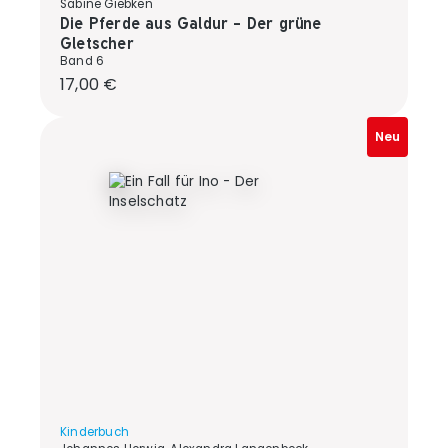
Sabine Giebken
Die Pferde aus Galdur - Der grüne
Gletscher
Band 6
Regulärer Preis:
17,00 €
Neu
Kinderbuch