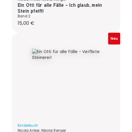
Ein Otti für alle Fälle - Ich glaub, mein
Stein pfeift!
Band 2
Regulärer Preis:
15,00 €
Neu
Kinderbuch
Nicola Anker, Nikolai Renger