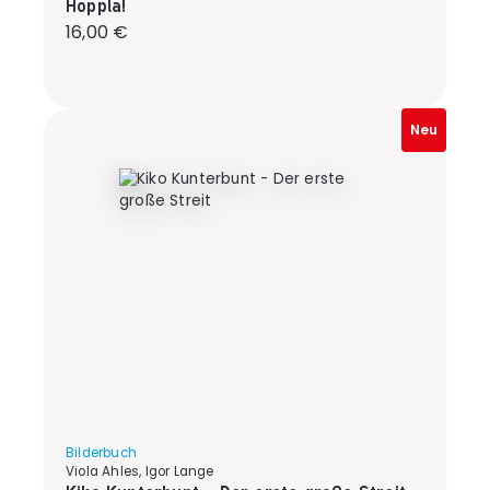
Hoppla!
Regulärer Preis:
16,00 €
Neu
Bilderbuch
Viola Ahles, Igor Lange