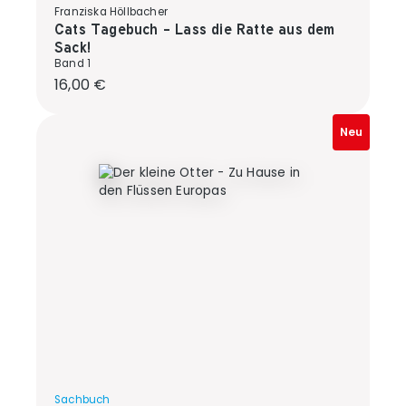
Franziska Höllbacher
Cats Tagebuch - Lass die Ratte aus dem
Sack!
Band 1
Regulärer Preis:
16,00 €
Neu
Sachbuch