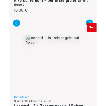
Kiko Kunterbunt - Der erste große Streit
Band 2
Regulärer Preis:
16,00 €
Neu
Bilderbuch
Suza Kolb, Christine Faust
Leonard - Ein Traktor geht auf Reisen