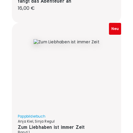
fängt das Abenteuer an
Regulärer Preis:
16,00 €
Neu
Pappbilderbuch
Anja Kiel, Sinja Regul
Zum Liebhaben ist immer Zeit
Band 1