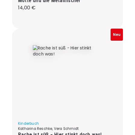
Motte und die Metallfischer
Regulärer Preis:
14,00 €
Neu
Kinderbuch
Katharina Reschke, Vera Schmidt
Rache ist süß - Hier stinkt doch was!