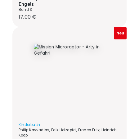
Engels
Band 3
Regulärer Preis:
17,00 €
Neu
Kinderbuch
Philip Kavvadias, Falk Holzapfel, Franca Fritz, Heinrich
Koop