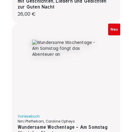
mit Geschichten, Liedern und Gedichten
zur Guten Nacht
Regulärer Preis:
26,00 €
Neu
Vorlesebuch
Nini Pfefferkorn, Caroline Opheys
Wundersame Wochentage - Am Somstag