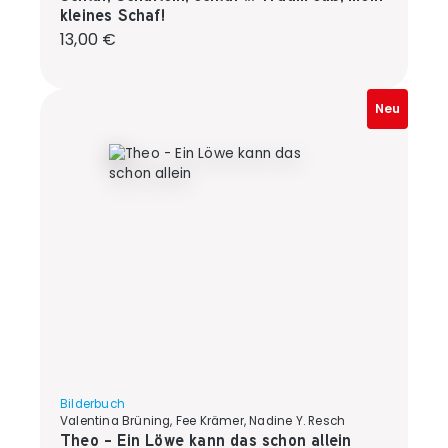
kleines Schaf!
Regulärer Preis:
13,00 €
Neu
Bilderbuch
Valentina Brüning, Fee Krämer, Nadine Y. Resch
Theo - Ein Löwe kann das schon allein