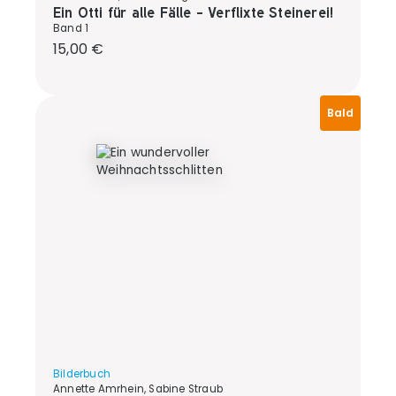
Ein Otti für alle Fälle - Verflixte Steinerei!
Band 1
Regulärer Preis:
15,00 €
Bald
Bilderbuch
Annette Amrhein, Sabine Straub