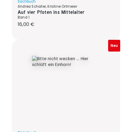
Sachbuch
Andrea Schaller, Kristine Ortmeier
Auf vier Pfoten ins Mittelalter
Band 1
Regulärer Preis:
16,00 €
Neu