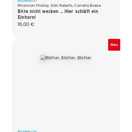
Bilderbuch
Rhiannon Findlay, Siân Roberts, Cornelia Boese
Bitte nicht wecken ... Hier schläft ein
Einhorn!
Regulärer Preis:
16,00 €
Neu
Bilderbuch