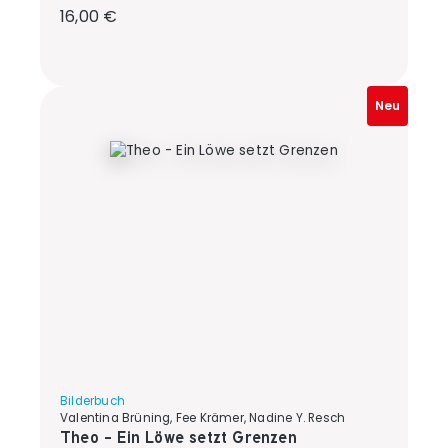
Regulärer Preis:
16,00 €
Neu
Bilderbuch
Valentina Brüning, Fee Krämer, Nadine Y. Resch
Theo - Ein Löwe setzt Grenzen