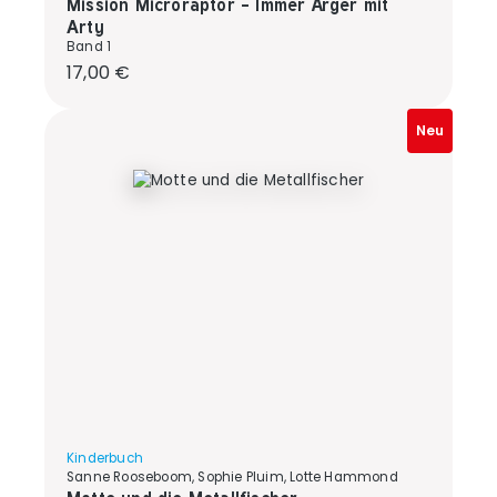
Mission Microraptor - Immer Ärger mit
Arty
Band 1
Regulärer Preis:
17,00 €
Neu
Kinderbuch
Sanne Rooseboom, Sophie Pluim, Lotte Hammond