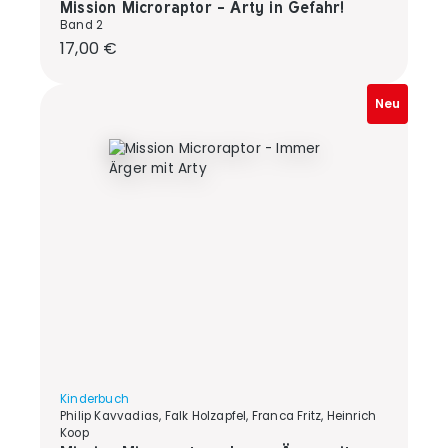
Mission Microraptor - Arty in Gefahr!
Band 2
Regulärer Preis:
17,00 €
Neu
Kinderbuch
Philip Kavvadias, Falk Holzapfel, Franca Fritz, Heinrich
Koop