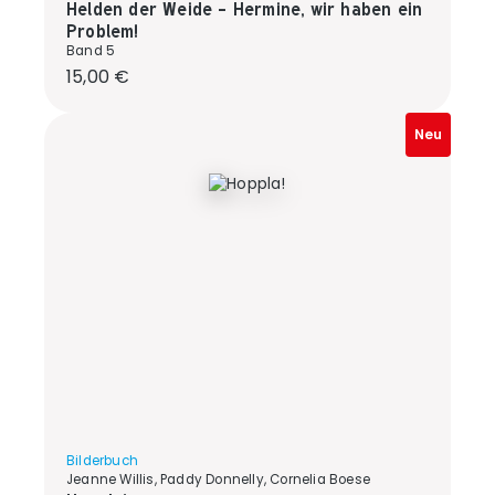
Helden der Weide - Hermine, wir haben ein
Problem!
Band 5
Regulärer Preis:
15,00 €
Neu
Bilderbuch
Jeanne Willis, Paddy Donnelly, Cornelia Boese