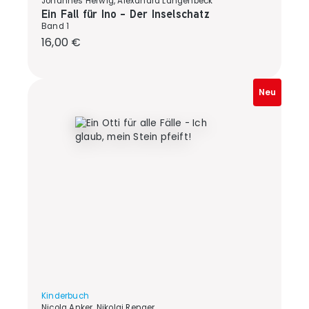
Johannes Herwig, Alexandra Langenbeck
Ein Fall für Ino - Der Inselschatz
Band 1
Regulärer Preis:
16,00 €
Neu
Kinderbuch
Nicola Anker, Nikolai Renger