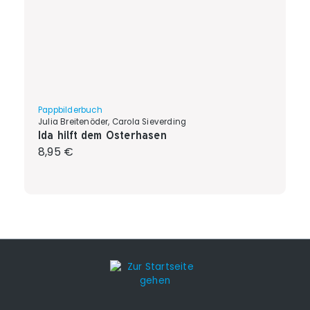
Pappbilderbuch
Julia Breitenöder, Carola Sieverding
Ida hilft dem Osterhasen
Regulärer Preis:
8,95 €