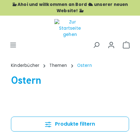
🐳 Ahoi und willkommen an Bord 🛳️ unserer neuen
Zum Hauptinhalt springen
Website! 🐳
War
Kinderbücher
Themen
Ostern
Ostern
Produkte filtern