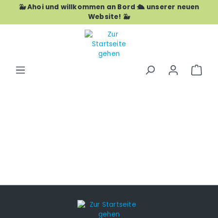
🐳 Ahoi und willkommen an Bord 🛳️ unserer neuen
Zum Hauptinhalt springen
Website! 🐳
War