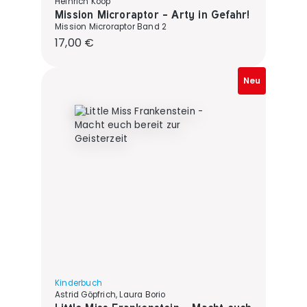
Heinrich Koop
Mission Microraptor - Arty in Gefahr!
Mission Microraptor Band 2
Regulärer Preis:
17,00 €
Neu
Kinderbuch
Astrid Göpfrich, Laura Borio