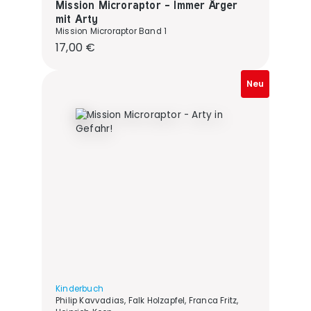
Mission Microraptor - Immer Ärger
mit Arty
Mission Microraptor Band 1
Regulärer Preis:
17,00 €
Neu
Kinderbuch
Philip Kavvadias, Falk Holzapfel, Franca Fritz,