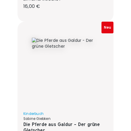
Regulärer Preis:
16,00 €
Neu
Kinderbuch
Sabine Giebken
Die Pferde aus Galdur - Der grüne
Gletscher