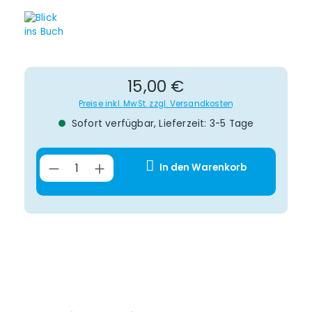
Regulärer Preis:
15,00 €
Preise inkl. MwSt. zzgl. Versandkosten
Sofort verfügbar, Lieferzeit: 3-5 Tage
Produkt Anzahl: Gib den gewünsch
In den Warenkorb