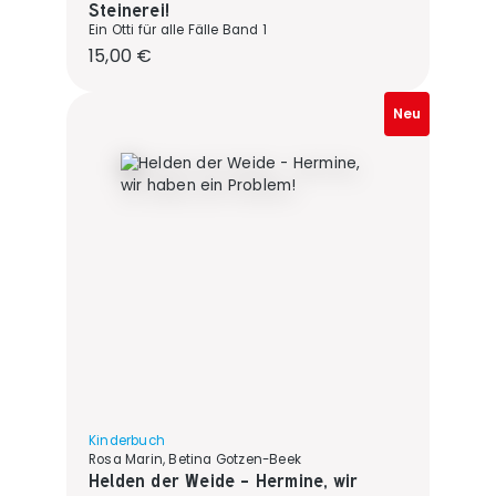
Steinerei!
Ein Otti für alle Fälle Band 1
Regulärer Preis:
15,00 €
Neu
Kinderbuch
Rosa Marin, Betina Gotzen-Beek
Helden der Weide - Hermine, wir