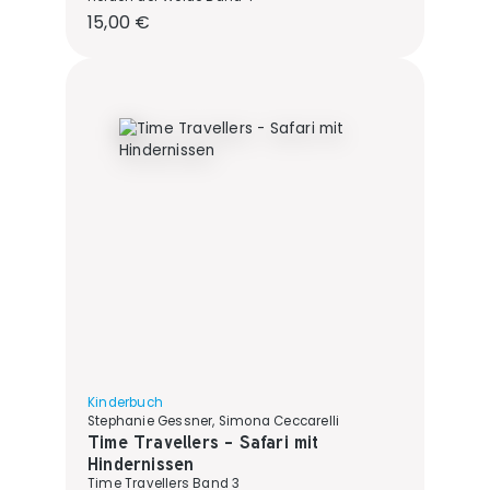
Regulärer Preis:
15,00 €
Kinderbuch
Stephanie Gessner, Simona Ceccarelli
Time Travellers - Safari mit
Hindernissen
Time Travellers Band 3