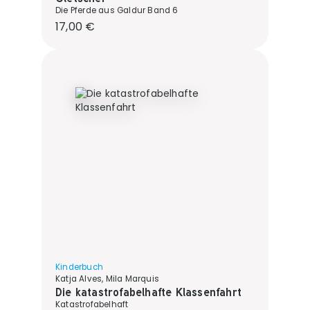
Die Pferde aus Galdur Band 6
Regulärer Preis:
17,00 €
Kinderbuch
Katja Alves, Mila Marquis
Die katastrofabelhafte Klassenfahrt
Katastrofabelhaft