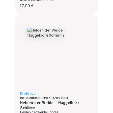
Mika Mysteries Band 2
Regulärer Preis:
17,00 €
Kinderbuch
Rosa Marin, Betina Gotzen-Beek
Helden der Weide - Haggelbärri
Schlimm
Helden der Weide Band 4