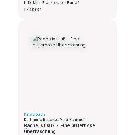
Little Miss Frankenstein Band 1
Regulärer Preis:
17,00 €
Kinderbuch
Katharina Reschke, Vera Schmidt
Rache ist süß - Eine bitterböse
Überraschung