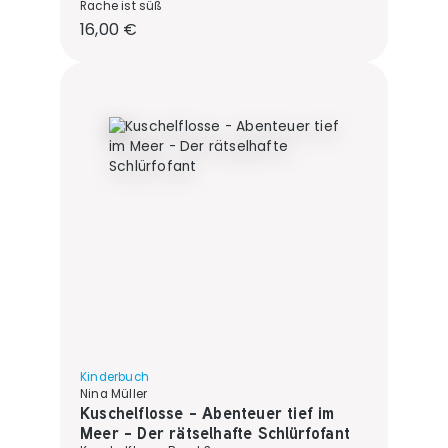
Rache ist süß
Regulärer Preis:
16,00 €
Kinderbuch
Nina Müller
Kuschelflosse - Abenteuer tief im
Meer - Der rätselhafte Schlürfofant