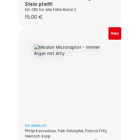
Stein pfeift!
Ein Otti für alle Fälle Band 2
Regulärer Preis:
15,00 €
Neu
Kinderbuch
Philip Kavvadias, Falk Holzapfel, Franca Fritz,
Heinrich Koop