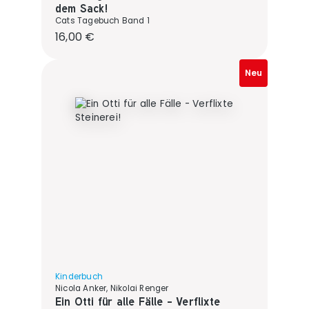
dem Sack!
Cats Tagebuch Band 1
Regulärer Preis:
16,00 €
Neu
Kinderbuch
Nicola Anker, Nikolai Renger
Ein Otti für alle Fälle - Verflixte