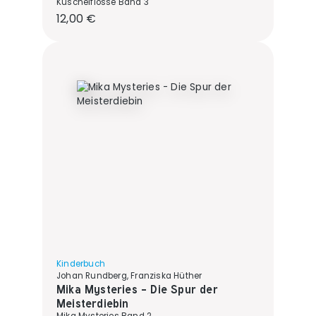
Kuschelflosse Band 3
Regulärer Preis:
12,00 €
Kinderbuch
Johan Rundberg, Franziska Hüther
Mika Mysteries - Die Spur der
Meisterdiebin