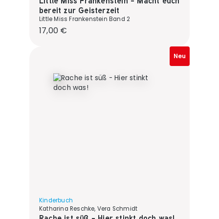
Little Miss Frankenstein - Macht euch
bereit zur Geisterzeit
Little Miss Frankenstein Band 2
Regulärer Preis:
17,00 €
Neu
Kinderbuch
Katharina Reschke, Vera Schmidt
Rache ist süß - Hier stinkt doch was!