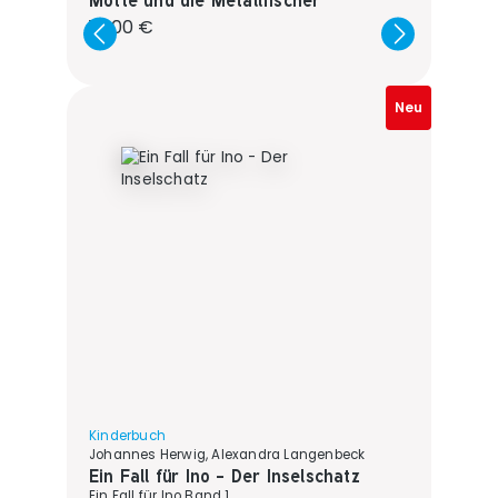
Regulärer Preis:
14,00 €
Neu
Kinderbuch
Johannes Herwig, Alexandra Langenbeck
Ein Fall für Ino - Der Inselschatz
Ein Fall für Ino Band 1