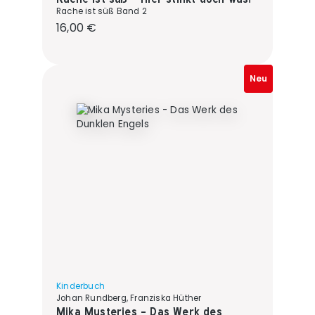
Rache ist süß Band 2
Regulärer Preis:
16,00 €
Neu
Kinderbuch
Johan Rundberg, Franziska Hüther
Mika Mysteries - Das Werk des