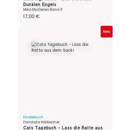
Dunklen Engels
Mika Mysteries Band 3
Regulärer Preis:
17,00 €
Neu
Kinderbuch
Franziska Höllbacher
Cats Tagebuch - Lass die Ratte aus