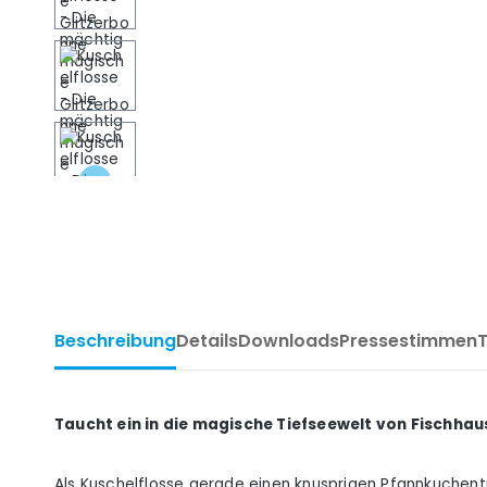
Beschreibung
Details
Downloads
Pressestimmen
Taucht ein in die magische Tiefseewelt von Fischhau
Als Kuschelflosse gerade einen knusprigen Pfannkuchentu