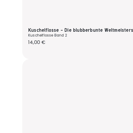
Kuschelflosse - Die blubberbunte Weltmeisters
Kuschelflosse Band 2
Regulärer Preis:
14,00 €