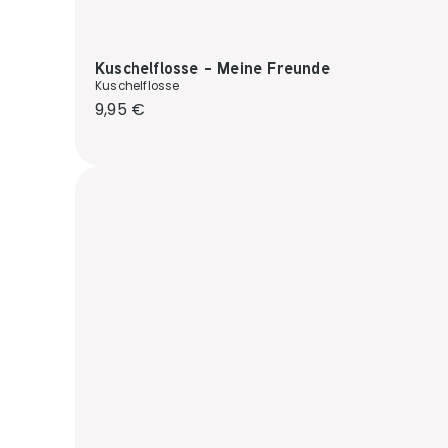
Kuschelflosse - Meine Freunde
Kuschelflosse
Regulärer Preis:
9,95 €