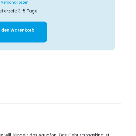
gl. Versandkosten
eferzeit: 3-5 Tage
: Gib den gewünschten Wert ein oder 
n den Warenkorb
will, klingelt das Aquafon. Das Geburtstagskind ist