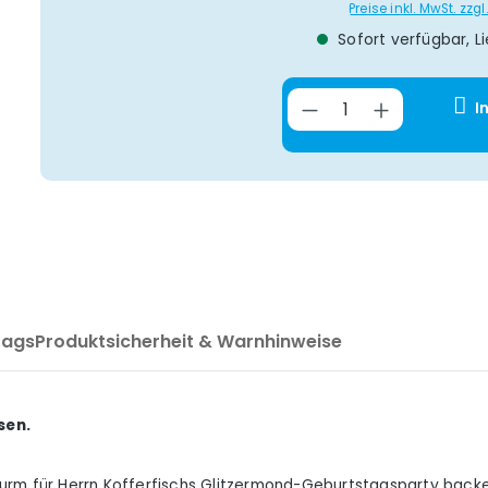
Preise inkl. MwSt. zz
Sofort verfügbar, Li
Produkt Anzahl
I
Tags
Produktsicherheit & Warnhinweise
sen.
rm für Herrn Kofferfischs Glitzermond-Geburtstagsparty backen 