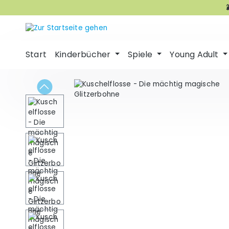
m Hauptinhalt springen
Zur Suche springen
Zur Hauptnavigation springen
Start
Kinderbücher
Spiele
Young Adult
Bildergalerie überspringen