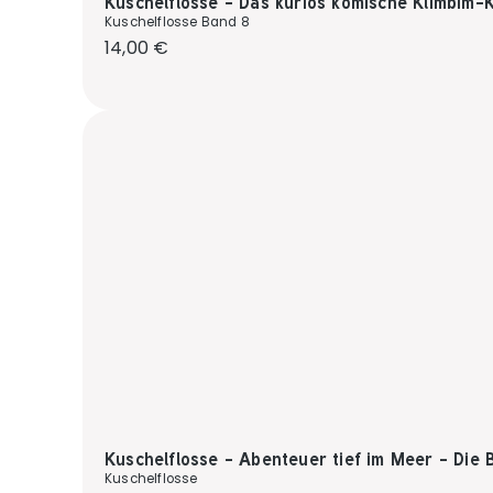
Kuschelflosse - Das kurios komische Klimbim-Kl
Kuschelflosse Band 8
Regulärer Preis:
14,00 €
Kuschelflosse - Abenteuer tief im Meer - Die 
Kuschelflosse