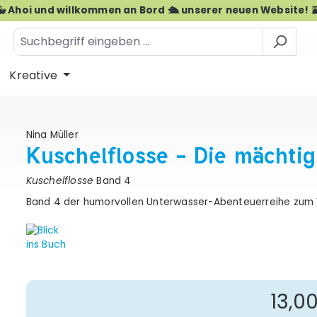
🐳 Ahoi und willkommen an Bord 🛳️ unserer neuen Website! 
Kreative
Nina Müller
Kuschelflosse - Die mächti
Kuschelflosse
Band 4
Band 4 der humorvollen Unterwasser-Abenteuerreihe zum 
Re
13,0