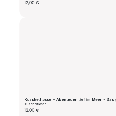
Regulärer Preis:
12,00 €
Kuschelflosse - Abenteuer tief im Meer - Das 
Kuschelflosse
Regulärer Preis:
12,00 €