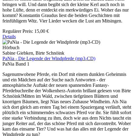
bringen will. Und dann begibt sich der kleine Kerl auch noch in
hohe Lüfte, denn er entdeckt ein merkwürdiges Ei. Woher das nur
kommt? Konstantin Graudus liest die beiden Geschichten mit
feinfühligem Witz. Vier Lieder wecken die Lust am Mitsingen.
Regulärer Preis:
15,00 €
Details
Hörbuch
Sabine Giebken, Birte Schnöink
PaNia - Die Legende der Windpferde (mp3-CD)
PaNia Band 1
Sagenumwobene Pferde, ein Dorf mit einem dunklen Geheimnis
und ein Mädchen auf der Suche nach Antworten - der
atmosphärische Auftakt der neuen spannenden Fantasy-
Pferdebuchreihe der Wolkenherz-Autorin brillant gelesen von Birte
Schnöink!Mitten im Wald, zwischen tiefgrünen Blättern und
knorrigen Bäumen, liegt Nias neues Zuhause Windheim. Als Nia
sich dort gleich am ersten Tag bei einem Spaziergang verläuft, steht
plötzlich ein schimmerndes schwarzes Pferd vor ihr. Sie fühlt sofort
eine starke Verbindung zu ihm, doch wie aus dem Nichts taucht ein
junger Reiter auf, der das schöne Pferd mit sich davontreibt. Woher
kam das einsame Tier? Und was hat das alles mit der Legende der
Windpferde zu tun?