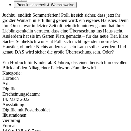
Produktsicherheit & Warnhinweise
Juchhu, endlich Sommerferien! Polli ist sich sicher, dass jetzt ihr
größter Wunsch in Erfüllung gehen wird: ein eigenes Haustier. Denn
ihre Omsel war in letzter Zeit oft heimlich unterwegs und hat ihrer
Lieblingsenkelin verraten, dass eine Überraschung ins Haus steht.
Außerdem hat sie im Garten Platz gemacht – für das neue Tier, klare
Sache. Schließlich wünscht Polli sich nicht irgendein normales
Haustier, oh nein: Nichts anderes als ein Lama soll es werden! Und
genau DAS wird sicher die große Überraschung sein. Oder?
Ein Hörbuch für Kinder ab 8 Jahren, das einen tierisch humorvollen
Blick auf den Alltag einer Patchwork-Familie wirft.
Kategorie:
Hörbuch
Art:
Digifile
Erscheinungsdatum:
14. März 2022
Ausstattung:
Digifile mit Posterbooklet
Illustrationen:
vierfarbig
Format:
14.0 x 12.5 x 0.7 cm