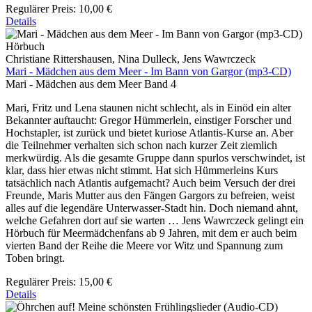
Regulärer Preis:
10,00 €
Details
Hörbuch
Christiane Rittershausen, Nina Dulleck, Jens Wawrczeck
Mari - Mädchen aus dem Meer - Im Bann von Gargor (mp3-CD)
Mari - Mädchen aus dem Meer Band 4
Mari, Fritz und Lena staunen nicht schlecht, als in Einöd ein alter
Bekannter auftaucht: Gregor Hümmerlein, einstiger Forscher und
Hochstapler, ist zurück und bietet kuriose Atlantis-Kurse an. Aber
die Teilnehmer verhalten sich schon nach kurzer Zeit ziemlich
merkwürdig. Als die gesamte Gruppe dann spurlos verschwindet, ist
klar, dass hier etwas nicht stimmt. Hat sich Hümmerleins Kurs
tatsächlich nach Atlantis aufgemacht? Auch beim Versuch der drei
Freunde, Maris Mutter aus den Fängen Gargors zu befreien, weist
alles auf die legendäre Unterwasser-Stadt hin. Doch niemand ahnt,
welche Gefahren dort auf sie warten … Jens Wawrczeck gelingt ein
Hörbuch für Meermädchenfans ab 9 Jahren, mit dem er auch beim
vierten Band der Reihe die Meere vor Witz und Spannung zum
Toben bringt.
Regulärer Preis:
15,00 €
Details