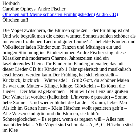
Hörbuch
Caroline Opheys, Andre Fischer
Öhrchen auf! Meine schönsten Frühlingslieder (Audio-CD)
Öhrchen auf!
Die Vögel zwitschern, die Blumen sprießen – der Frühling ist da!
Und wie begrüßt man die ersten warmen Sonnenstrahlen schöner als
mit einem fröhlichen Lied und guter Laune? 21 beliebte Kinder- und
Volkslieder laden Kinder zum Tanzen und Mitsingen ein und
bringen Stimmung ins Kinderzimmer. Andre Fischer singt diese
Klassiker mit modernem Charme. Jahreszeiten sind ein
faszinierendes Thema für Kinder im Kindergartenalter, das mit
dieser Lieder-CD für Kinder ab 1 Jahr spielerisch und musikalisch
erschlossen werden kann.Der Frühling hat sich eingestellt –
Kuckuck, kuckuck – Winter ade! – Grüß Gott, du schöner Maien –
Es war eine Mutter – Klinge, klinge, Glöckelein – Es tönen die
Lieder – Der Mai ist gekommen – Nun will der Lenz uns grüßen –
Der Winter ist vorüber (Italienisch: L'inverno è passato) – Sonne,
liebe Sonne – Und wieder blühet die Linde – Komm, lieber Mai –
Als ich im Garten heut – Klein Häschen wollt spazieren geh’n –
Alle Wiesen sind grün und die Blumen, sie blüh’n –
Schneeglöckchen – Es regnet, wenn es regnen will – Alles neu
macht der Mai – Alle Vögel sind schon da – A, B, C, Häschen sitzt
im Klee