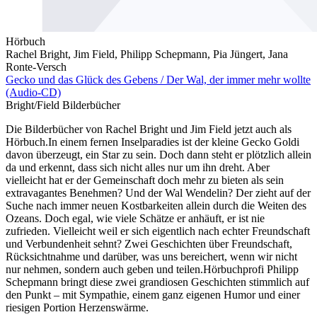
Hörbuch
Rachel Bright, Jim Field, Philipp Schepmann, Pia Jüngert, Jana
Ronte-Versch
Gecko und das Glück des Gebens / Der Wal, der immer mehr wollte
(Audio-CD)
Bright/Field Bilderbücher
Die Bilderbücher von Rachel Bright und Jim Field jetzt auch als
Hörbuch.In einem fernen Inselparadies ist der kleine Gecko Goldi
davon überzeugt, ein Star zu sein. Doch dann steht er plötzlich allein
da und erkennt, dass sich nicht alles nur um ihn dreht. Aber
vielleicht hat er der Gemeinschaft doch mehr zu bieten als sein
extravagantes Benehmen? Und der Wal Wendelin? Der zieht auf der
Suche nach immer neuen Kostbarkeiten allein durch die Weiten des
Ozeans. Doch egal, wie viele Schätze er anhäuft, er ist nie
zufrieden. Vielleicht weil er sich eigentlich nach echter Freundschaft
und Verbundenheit sehnt? Zwei Geschichten über Freundschaft,
Rücksichtnahme und darüber, was uns bereichert, wenn wir nicht
nur nehmen, sondern auch geben und teilen.Hörbuchprofi Philipp
Schepmann bringt diese zwei grandiosen Geschichten stimmlich auf
den Punkt – mit Sympathie, einem ganz eigenen Humor und einer
riesigen Portion Herzenswärme.