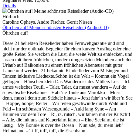
Regulärer Preis:
12,00 €
Details
Hörbuch
Caroline Opheys, Andre Fischer, Gerrit Nissen
Öhrchen auf! Meine schönsten Reiselieder (Audio-CD)
Öhrchen auf!
Diese 21 beliebten Reiselieder haben Fernwehgarantie und sind
nicht nur der optimale Begleiter für einen kurzen Ausflug oder eine
große Reise: Sie wecken die Lust, die weite Welt zu entdecken, und
lassen mit ihren fröhlichen, modern umgesetzten Melodien auch den
Urlaub auf Balkonien zu einem fröhlichen Abenteuer mit guter
Laune und werden. 21 bekannte Kinderlieder zum Mitsingen und
Tanzen inklusive Liedtexte.Schön ist die Welt – Kommt ein Vogel
geflogen – Hänschen klein Das Wandern ist des Müllers Lust – Ich
armes welsches Teufli – Taler, Taler, du musst wandern – Auf de
schwäbsche Eisebahne – Hab ’ne Tante aus Marokko – Muss i
denn, muss i denn zum Städtele hinaus – Jetzt fahr’n wir über’n See
– Hoppe, hoppe, Reiter – Wir reiten geschwinde durch Wald und
Feld – Im schönsten Wiesengrunde – Auld lang Syne – Am
Brunnen vor dem Tore – Ri, ra, rutsch, wir fahren mit der Kutsch’!
– Alle, die mit uns auf Kaperfahrt fahren – Eine Seefahrt, die ist
lustig – My Bonnie is over the Ocean – Nun ade, du mein lieb’
Heimatland – Tuff, tuff, tuff, die Eisenbahn