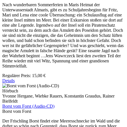
Nach wunderbaren Sommerferien in Maris Heimat der
Unterwasserstadt Almaris, gibt es zu Schuljahresbeginn für Fritz,
Mari und Lena eine coole Überraschung: ein Schulausflug auf eine
kleine Insel mitten im Meer. Bei einer Exkursion stoßen sie dort auf
eine alte Legende. Irgendwo auf der Insel soll ein Piratenschatz
versteckt sein, zu dem auch das Amulett des Poseidon gehört. Doch
sie sind nicht die einzigen, die das Geheimnis um den Schatz lüften
wollen, und bald schon befinden sie sich in höchster Gefahr. Doch
wer ist ihr gefährlicher Gegenspieler? Und was geschieht, wenn das
magische Amulett in falsche Hände gerät? Eine rasante Jagd nach
der Wahrheit beginnt …Jens Wawrczeck liest den zweiten Teil der
Reihe wieder mit viel Witz, Spannung und einer grandiosen
Stimmvielfalt.
Regulärer Preis:
15,00 €
Details
Hörbuch
Yvonne Hergane, Wiebke Rauers, Konstantin Graudus, Rainer
Bielfeldt
Borst vom Forst (Audio-CD)
Borst vom Forst
Der Frischling Borst findet eine Meeresschnecke im Wald und die
duftet so schön nach Gegenteil, dass Borst sie zurück zum Meer