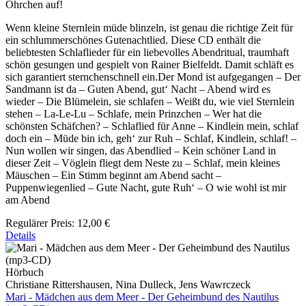
Öhrchen auf!
Wenn kleine Sternlein müde blinzeln, ist genau die richtige Zeit für
ein schlummerschönes Gutenachtlied. Diese CD enthält die
beliebtesten Schlaflieder für ein liebevolles Abendritual, traumhaft
schön gesungen und gespielt von Rainer Bielfeldt. Damit schläft es
sich garantiert sternchenschnell ein.Der Mond ist aufgegangen – Der
Sandmann ist da – Guten Abend, gut‘ Nacht – Abend wird es
wieder – Die Blümelein, sie schlafen – Weißt du, wie viel Sternlein
stehen – La-Le-Lu – Schlafe, mein Prinzchen – Wer hat die
schönsten Schäfchen? – Schlaflied für Anne – Kindlein mein, schlaf
doch ein – Müde bin ich, geh‘ zur Ruh – Schlaf, Kindlein, schlaf! –
Nun wollen wir singen, das Abendlied – Kein schöner Land in
dieser Zeit – Vöglein fliegt dem Neste zu – Schlaf, mein kleines
Mäuschen – Ein Stimm beginnt am Abend sacht –
Puppenwiegenlied – Gute Nacht, gute Ruh‘ – O wie wohl ist mir
am Abend
Regulärer Preis:
12,00 €
Details
Hörbuch
Christiane Rittershausen, Nina Dulleck, Jens Wawrczeck
Mari - Mädchen aus dem Meer - Der Geheimbund des Nautilus