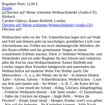
Regulärer Preis:
12,00 €
Details
Hörbuch
Caroline Opheys, Rainer Bielfeldt, Lorelay
Öhrchen auf! Meine schönsten Weihnachtslieder (Audio-CD)
Öhrchen auf!
Weihnachten steht vor der Tür: Schneeflocken legen sich auf Wald
und Feld und drinnen geht ein kuscheliges, gemütliches Licht vom
Adventskranz aus. Fehlen nur noch stimmungsvolle Melodien, die
den Raum erfüllen und das gemeinsame Singen zu einem
wunderbaren Erlebnis machen. Diese 21 beliebten Weihnachts- und
Winterlieder sind ein toller Begleiter für den Advent und verkürzen
allen die Zeit bis zum Weihnachtsabend. Rainer Bielfeldt und
Lorelay singen diese Klassiker kindgerecht und untermalen das
Weihnachtsfest auf moderne Weise.Vier Brüder (auch: Die
Jahreszeiten) – A, a, a, der Winter, der ist da! – In meinem kleinen
Apfel – Advent, Advent – Schneeflöckchen, Weißröckchen – Lasst
uns froh und munter sein – Im Winter – A, B, C, die Katze lief im
Schnee – Leise rieselt der Schnee – Kling, Glöcken, klingelingeling
– Fröhliche Weihnacht überall – Alle Jahre wieder – O Tannenbaum
– Süßer die Glocken nie klingen – Jingle Bells – Woher die
Flocken? – Klopf, klopf, klopf – Morgen, Kinder, wird’s was geben
– Was soll das bedeuten – Ihr Kinderlein kommet – Stille Nacht,