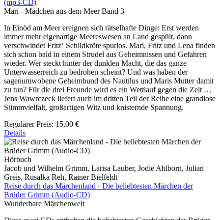
(mp3-CD)
Mari - Mädchen aus dem Meer Band 3
In Einöd am Meer ereignen sich rätselhafte Dinge: Erst werden
immer mehr eigenartige Meereswesen an Land gespült, dann
verschwindet Fritz‘ Schildkröte spurlos. Mari, Fritz und Lena finden
sich schon bald in einem Strudel aus Geheimnissen und Gefahren
wieder. Wer steckt hinter der dunklen Macht, die das ganze
Unterwasserreich zu bedrohen scheint? Und was haben der
sagenumwobene Geheimbund des Nautilus und Maris Mutter damit
zu tun? Für die drei Freunde wird es ein Wettlauf gegen die Zeit …
Jens Wawrczeck liefert auch im dritten Teil der Reihe eine grandiose
Stimmvielfalt, großartigen Witz und knisternde Spannung.
Regulärer Preis:
15,00 €
Details
Hörbuch
Jacob und Wilhelm Grimm, Larisa Lauber, Jodie Ahlborn, Julian
Greis, Rusalka Reh, Rainer Bielfeldt
Reise durch das Märchenland - Die beliebtesten Märchen der
Brüder Grimm (Audio-CD)
Wunderbare Märchenwelt