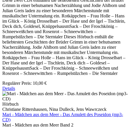
Diese zwei CDs enthalten die beliebtesten Geschichten der Brüder
Grimm in einer behutsamen Nacherzählung und Jodie Ahlborn und
Julian Greis laden zu einer besonderen Märchenstunde mit
musikalischer Untermalung ein. Rotkäppchen – Frau Holle – Hans
im Glück – König Drosselbart – Der Hase und der Igel – Tischlein,
Deck dich, Goldesel, KnüppelsausmSack – Der Froschkönig –
Schneeweißchen und Rosenrot – Schneewittchen –
Rumpelstilzchen – Die Sterntaler Dieses Hörbuch enthält die
beliebtesten Geschichten der Brüder Grimm in einer behutsamen
Nacherzählung. Jodie Ahlborn und Julian Greis laden zu einer
besonderen Märchenstunde mit musikalischer Untermalung ein.
Rotkäppchen – Frau Holle – Hans im Glück – König Drosselbart –
Der Hase und der Igel – Tischlein, Deck dich – Goldesel –
KnüppelsausmSack – Der Froschkönig – Schneeweißchen und
Rosenrot – Schneewittchen – Rumpelstilzchen – Die Sterntaler
Regulärer Preis:
10,00 €
Details
Hörbuch
Christiane Rittershausen, Nina Dulleck, Jens Wawrczeck
Mari - Mädchen aus dem Meer - Das Amulett des Poseidon (mp3-
CD)
Mari - Mädchen aus dem Meer Band 2