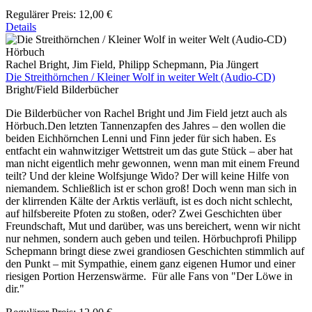
Regulärer Preis:
12,00 €
Details
Hörbuch
Rachel Bright, Jim Field, Philipp Schepmann, Pia Jüngert
Die Streithörnchen / Kleiner Wolf in weiter Welt (Audio-CD)
Bright/Field Bilderbücher
Die Bilderbücher von Rachel Bright und Jim Field jetzt auch als
Hörbuch.Den letzten Tannenzapfen des Jahres – den wollen die
beiden Eichhörnchen Lenni und Finn jeder für sich haben. Es
entfacht ein wahnwitziger Wettstreit um das gute Stück – aber hat
man nicht eigentlich mehr gewonnen, wenn man mit einem Freund
teilt? Und der kleine Wolfsjunge Wido? Der will keine Hilfe von
niemandem. Schließlich ist er schon groß! Doch wenn man sich in
der klirrenden Kälte der Arktis verläuft, ist es doch nicht schlecht,
auf hilfsbereite Pfoten zu stoßen, oder? Zwei Geschichten über
Freundschaft, Mut und darüber, was uns bereichert, wenn wir nicht
nur nehmen, sondern auch geben und teilen. Hörbuchprofi Philipp
Schepmann bringt diese zwei grandiosen Geschichten stimmlich auf
den Punkt – mit Sympathie, einem ganz eigenen Humor und einer
riesigen Portion Herzenswärme. Für alle Fans von "Der Löwe in
dir."