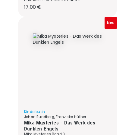
Little Miss Frankenstein Band 2
Regulärer Preis:
17,00 €
Neu
Kinderbuch
Johan Rundberg, Franziska Hüther
Mika Mysteries - Das Werk des
Dunklen Engels
Mika Mysteries Band 3