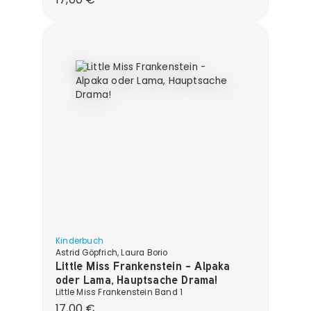
Kinderbuch
Astrid Göpfrich, Laura Borio
Little Miss Frankenstein - Alpaka
oder Lama, Hauptsache Drama!
Little Miss Frankenstein Band 1
Regulärer Preis:
17,00 €