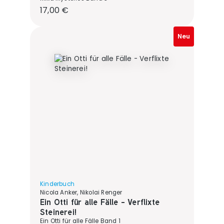
Regulärer Preis:
17,00 €
Neu
Kinderbuch
Nicola Anker, Nikolai Renger
Ein Otti für alle Fälle - Verflixte
Steinerei!
Ein Otti für alle Fälle Band 1