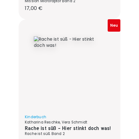
Mission Microraptor Band 2
Regulärer Preis:
17,00 €
Neu
Kinderbuch
Katharina Reschke, Vera Schmidt
Rache ist süß - Hier stinkt doch was!
Rache ist süß Band 2