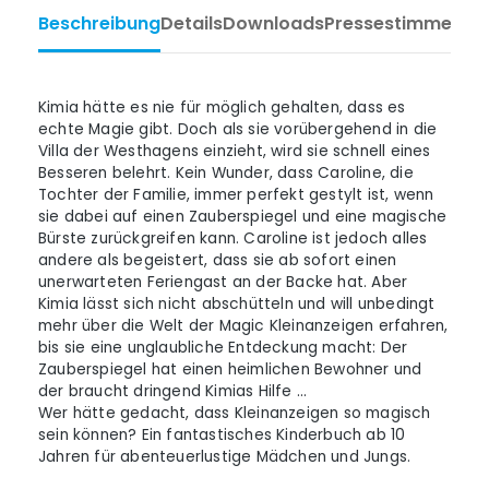
Beschreibung
Details
Downloads
Pressestimmen
Ta
Kimia hätte es nie für möglich gehalten, dass es
echte Magie gibt. Doch als sie vorübergehend in die
Villa der Westhagens einzieht, wird sie schnell eines
Besseren belehrt. Kein Wunder, dass Caroline, die
Tochter der Familie, immer perfekt gestylt ist, wenn
sie dabei auf einen Zauberspiegel und eine magische
Bürste zurückgreifen kann. Caroline ist jedoch alles
andere als begeistert, dass sie ab sofort einen
unerwarteten Feriengast an der Backe hat. Aber
Kimia lässt sich nicht abschütteln und will unbedingt
mehr über die Welt der Magic Kleinanzeigen erfahren,
bis sie eine unglaubliche Entdeckung macht: Der
Zauberspiegel hat einen heimlichen Bewohner und
der braucht dringend Kimias Hilfe …
Wer hätte gedacht, dass Kleinanzeigen so magisch
sein können? Ein fantastisches Kinderbuch ab 10
Jahren für abenteuerlustige Mädchen und Jungs.