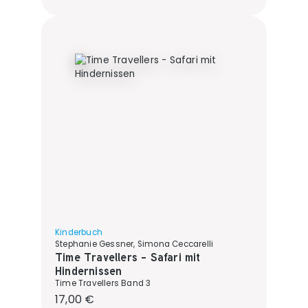
Kinderbuch
Stephanie Gessner, Simona Ceccarelli
Time Travellers - Safari mit
Hindernissen
Time Travellers Band 3
Regulärer Preis:
17,00 €