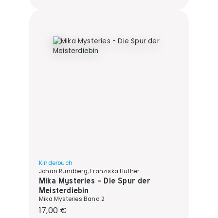
Kinderbuch
Johan Rundberg, Franziska Hüther
Mika Mysteries - Die Spur der
Meisterdiebin
Mika Mysteries Band 2
Regulärer Preis:
17,00 €