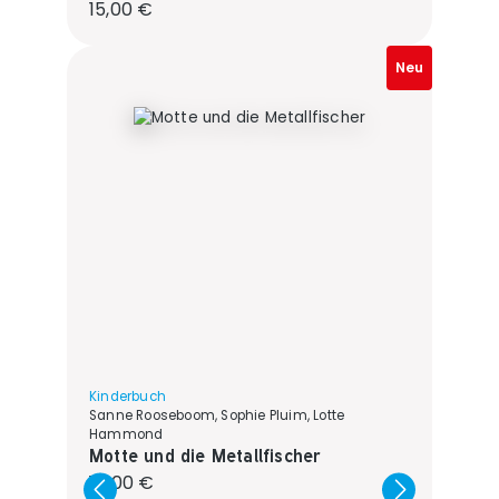
Regulärer Preis:
15,00 €
Neu
Kinderbuch
Sanne Rooseboom, Sophie Pluim, Lotte
Hammond
Motte und die Metallfischer
Regulärer Preis:
14,00 €