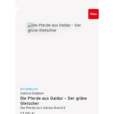
Neu
Kinderbuch
Sabine Giebken
Die Pferde aus Galdur - Der grüne
Gletscher
Die Pferde aus Galdur Band 6
Regulärer Preis:
17,00 €