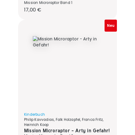
Mission Microraptor Band 1
Regulärer Preis:
17,00 €
Neu
Kinderbuch
Philip Kavvadias, Falk Holzapfel, Franca Fritz,
Heinrich Koop
Mission Microraptor - Arty in Gefahr!