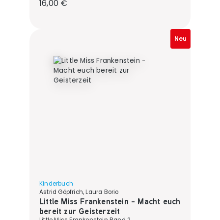
Regulärer Preis:
16,00 €
Neu
Kinderbuch
Astrid Göpfrich, Laura Borio
Little Miss Frankenstein - Macht euch
bereit zur Geisterzeit