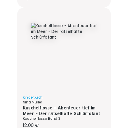
Kinderbuch
Nina Müller
Kuschelflosse - Abenteuer tief im
Meer - Der rätselhafte Schlürfofant
Kuschelflosse Band 3
Regulärer Preis:
12,00 €