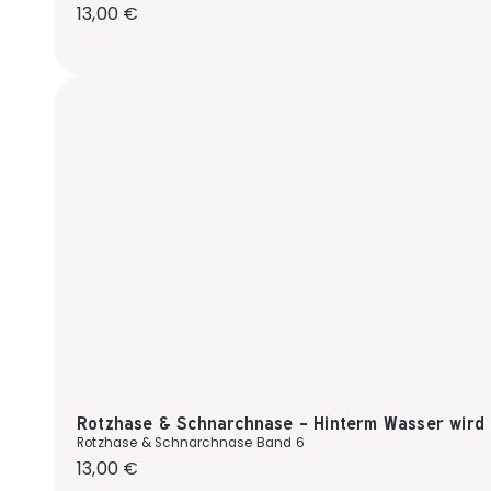
Regulärer Preis:
13,00 €
Rotzhase & Schnarchnase - Hinterm Wasser wird 
Rotzhase & Schnarchnase Band 6
Regulärer Preis:
13,00 €