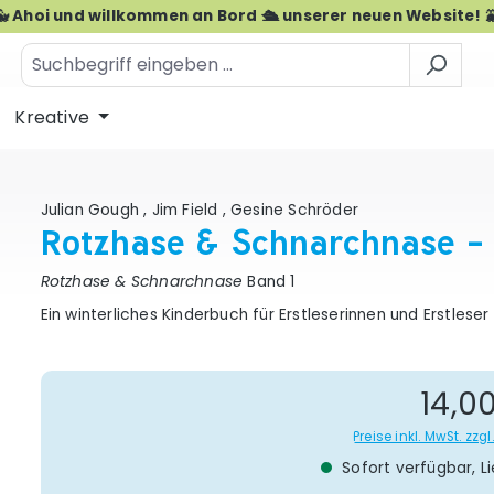
🐳 Ahoi und willkommen an Bord 🛳️ unserer neuen Website! 
Kreative
Julian Gough
,
Jim Field
,
Gesine Schröder
Rotzhase & Schnarchnase -
Rotzhase & Schnarchnase
Band 1
Ein winterliches Kinderbuch für Erstleserinnen und Erstleser
Re
14,0
Preise inkl. MwSt. zz
Sofort verfügbar, Li