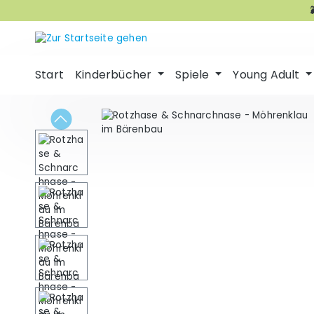
m Hauptinhalt springen
Zur Suche springen
Zur Hauptnavigation springen
Start
Kinderbücher
Spiele
Young Adult
Bildergalerie überspringen