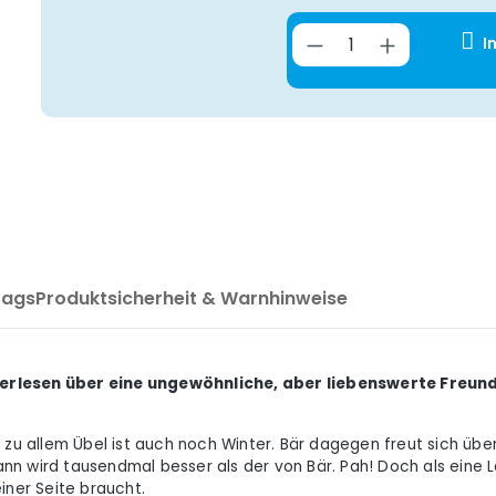
Produkt Anzahl
I
Tags
Produktsicherheit & Warnhinweise
lberlesen über eine ungewöhnliche, aber liebenswerte Fre
d zu allem Übel ist auch noch Winter. Bär dagegen freut sich ü
n wird tausendmal besser als der von Bär. Pah! Doch als eine L
iner Seite braucht.