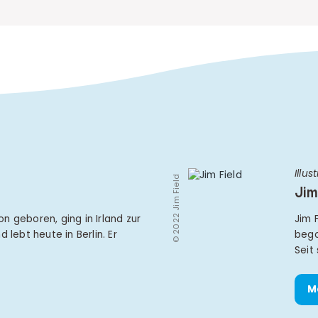
Illus
© 2022 Jim Field
Jim
n geboren, ging in Irland zur
Jim 
 lebt heute in Berlin. Er
bego
Seit
M