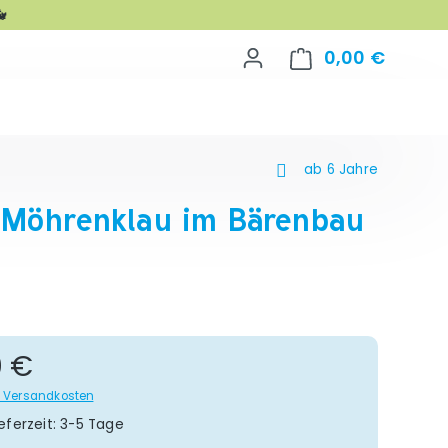

0,00 €
Warenko
ab 6 Jahre
 Möhrenklau im Bärenbau
gulärer Preis:
0 €
gl. Versandkosten
eferzeit: 3-5 Tage