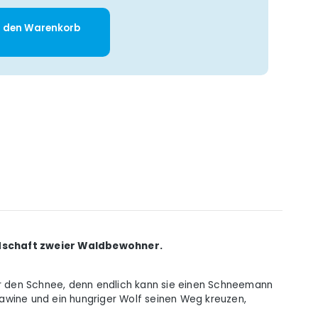
: Gib den gewünschten Wert ein oder 
n den Warenkorb
undschaft zweier Waldbewohner.
ber den Schnee, denn endlich kann sie einen Schneemann
awine und ein hungriger Wolf seinen Weg kreuzen,