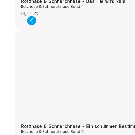
Rotzhase & Schnarchnase - Das Tal wird kahl
Rotzhase & Schnarchnase Band 4
Regulärer Preis:
13,00 €
Rotzhase & Schnarchnase - Ein schlimmer Besti
Rotzhase & Schnarchnase Band 5