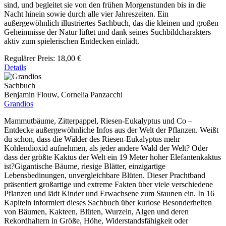
sind, und begleitet sie von den frühen Morgenstunden bis in die
Nacht hinein sowie durch alle vier Jahreszeiten. Ein
außergewöhnlich illustriertes Sachbuch, das die kleinen und großen
Geheimnisse der Natur lüftet und dank seines Suchbildcharakters
aktiv zum spielerischen Entdecken einlädt.
Regulärer Preis:
18,00 €
Details
Sachbuch
Benjamin Flouw, Cornelia Panzacchi
Grandios
Mammutbäume, Zitterpappel, Riesen-Eukalyptus und Co –
Entdecke außergewöhnliche Infos aus der Welt der Pflanzen. Weißt
du schon, dass die Wälder des Riesen-Eukalyptus mehr
Kohlendioxid aufnehmen, als jeder andere Wald der Welt? Oder
dass der größte Kaktus der Welt ein 19 Meter hoher Elefantenkaktus
ist?Gigantische Bäume, riesige Blätter, einzigartige
Lebensbedinungen, unvergleichbare Blüten. Dieser Prachtband
präsentiert großartige und extreme Fakten über viele verschiedene
Pflanzen und lädt Kinder und Erwachsene zum Staunen ein. In 16
Kapiteln informiert dieses Sachbuch über kuriose Besonderheiten
von Bäumen, Kakteen, Blüten, Wurzeln, Algen und deren
Rekordhaltern in Größe, Höhe, Widerstandsfähigkeit oder