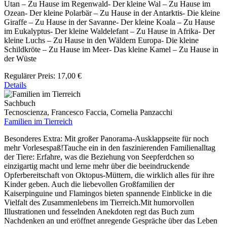
Utan – Zu Hause im Regenwald- Der kleine Wal – Zu Hause im
Ozean- Der kleine Polarbär – Zu Hause in der Antarktis- Die kleine
Giraffe – Zu Hause in der Savanne- Der kleine Koala – Zu Hause
im Eukalyptus- Der kleine Waldelefant – Zu Hause in Afrika- Der
kleine Luchs – Zu Hause in den Wäldern Europa- Die kleine
Schildkröte – Zu Hause im Meer- Das kleine Kamel – Zu Hause in
der Wüste
Regulärer Preis:
17,00 €
Details
Sachbuch
Tecnoscienza, Francesco Faccia, Cornelia Panzacchi
Familien im Tierreich
Besonderes Extra: Mit großer Panorama-Ausklappseite für noch
mehr Vorlesespaß!Tauche ein in den faszinierenden Familienalltag
der Tiere: Erfahre, was die Beziehung von Seepferdchen so
einzigartig macht und lerne mehr über die beeindruckende
Opferbereitschaft von Oktopus-Müttern, die wirklich alles für ihre
Kinder geben. Auch die liebevollen Großfamilien der
Kaiserpinguine und Flamingos bieten spannende Einblicke in die
Vielfalt des Zusammenlebens im Tierreich.Mit humorvollen
Illustrationen und fesselnden Anekdoten regt das Buch zum
Nachdenken an und eröffnet anregende Gespräche über das Leben