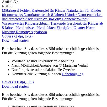
Artikel-Nr.:
N3105
Mitbringsel
Fohlen
Kartenspiel für Kinder
Naturkarten für Kinder
für unterwegs
Naturkartenset ab 8 Jahren
Isländer
Natur entdecken
und erforschen
Andalusier
Welsh-Pony
Connemara-Pony
Wissenswertes
Kindersachbuch
Tierkunde
Geschenk für Kinder ab
8 Jahren
Pferdewissen
Pferdefakten
Fjordpferd
Quarter Horse
Mustang
Reitpony
Appaloosa
Cover (72 dpi, JPG)
Download starten
Bitte beachten Sie, dass dieses Bild urheberrechtlich geschützt ist.
Für die Nutzung gelten folgende Bestimmungen:
Vollständige und unveränderte Abbildung
Nach Möglichkeit Angabe von © Magellan Verlag
Nur für private oder redaktionelle Zwecke
Kommerzielle Nutzung nur nach
Genehmigung
Cover (300 dpi, TIF)
Download starten
Bitte beachten Sie, dass dieses Bild urheberrechtlich geschützt ist.
Für die Nutzung gelten folgende Bestimmungen:
Vollständige und unveränderte Abbildung