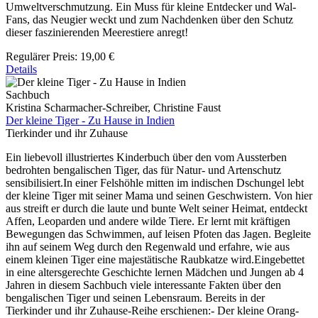
Umweltverschmutzung. Ein Muss für kleine Entdecker und Wal-
Fans, das Neugier weckt und zum Nachdenken über den Schutz
dieser faszinierenden Meerestiere anregt!
Regulärer Preis:
19,00 €
Details
Sachbuch
Kristina Scharmacher-Schreiber, Christine Faust
Der kleine Tiger - Zu Hause in Indien
Tierkinder und ihr Zuhause
Ein liebevoll illustriertes Kinderbuch über den vom Aussterben
bedrohten bengalischen Tiger, das für Natur- und Artenschutz
sensibilisiert.In einer Felshöhle mitten im indischen Dschungel lebt
der kleine Tiger mit seiner Mama und seinen Geschwistern. Von hier
aus streift er durch die laute und bunte Welt seiner Heimat, entdeckt
Affen, Leoparden und andere wilde Tiere. Er lernt mit kräftigen
Bewegungen das Schwimmen, auf leisen Pfoten das Jagen. Begleite
ihn auf seinem Weg durch den Regenwald und erfahre, wie aus
einem kleinen Tiger eine majestätische Raubkatze wird.Eingebettet
in eine altersgerechte Geschichte lernen Mädchen und Jungen ab 4
Jahren in diesem Sachbuch viele interessante Fakten über den
bengalischen Tiger und seinen Lebensraum. Bereits in der
Tierkinder und ihr Zuhause-Reihe erschienen:- Der kleine Orang-