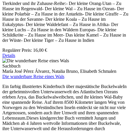
Tierkinder und ihr Zuhause-Reihe:- Der kleine Orang-Utan – Zu
Hause im Regenwald- Der kleine Wal – Zu Hause im Ozean- Der
kleine Polarbär – Zu Hause in der Antarktis- Die kleine Giraffe – Zu
Hause in der Savanne- Der kleine Koala – Zu Hause im
Eukalyptus- Der kleine Waldelefant – Zu Hause in Afrika- Der
kleine Luchs – Zu Hause in den Wäldern Europas- Die kleine
Schildkröte – Zu Hause im Meer- Das kleine Kamel – Zu Hause in
der Wüste- Der kleine Tiger – Zu Hause in Indien
Regulärer Preis:
16,00 €
Details
Sachbuch
María José Pérez Álvarez, Natalia Bruno, Elisabeth Schmalen
Die wunderbare Reise eines Wals
Ein farbig illustriertes Kinderbuch über majestätische BuckelwaleIn
der geheimnisvollen Unterwasserwelt des Atlantischen Ozeans
erleben Arya, das Buckelwalweibchen, und ihr kleines Wal-Baby
eine spannende Reise. Auf ihrem 8500 Kilometer langen Weg von
Norwegen zu den Westindischen Inseln entdeckt sie nicht nur viele
Artgenossen, sondern auch ihre Umwelt und ihren spannenden
Lebensraum.Dieses kindgerechte Buch vermittelt Jungen und
Mädchen ab 4 Jahren wertvolle Informationen über Buckelwale,
ihre Unterwasserwelt und die Herausforderungen durch