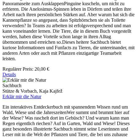
Panoramaseite zum AusklappenPinguine kuscheln, um nicht zu
erfrieren. Die Anelosimus-Spinnen leben in Dörfern und teilen ihre
Arbeit nach ihren persönlichen Stärken auf. Aber warum hat sich die
Kannenpflanze so angepasst, dass Spitzhörnchen sie als Toilette
verwenden? In Teams zu arbeiten ist erfolgsversprechend und man
kann voneinander lernen. Die Tiere, die in diesem Buch vorgestellt
werden, haben diese Vorteile schon lange in ihren Alltag
übernommen und erreichen so.Dieses heitere Sachbuch bietet
kuriose Informationen und Funfacts zu Tieren, die untereinander, mit
anderen Arten oder auch mit Pflanzen einzigartige Teamarbeit
leisten.
Regulärer Preis:
20,00 €
Details
Sachbuch
Stütze & Vorbach, Kaja Kajfež
Erklär mir die Natur
Ein interaktives Entdeckerbuch mit spannendem Wissen rund um
Wald, Wiese und die JahreszeitenWer summt und brummt hier auf
der Wiese? Was raschelt dort im Gebüsch? Und warum kann man
Regen eigentlich riechen? Auf in Garten, Wald und Wiese! Dieses
ganz besonders illustrierte Sachbuch nimmt seine Leserinnen und
Leser mit in die Welt der Pflanzen und Tiere, die bei uns zuhause