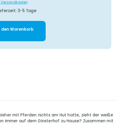
gl. Versandkosten
eferzeit: 3-5 Tage
: Gib den gewünschten Wert ein oder 
n den Warenkorb
sher mit Pferden nichts am Hut hatte, zieht der weiße
 schon immer auf dem Ginsterhof zu Hause? Zusammen mit