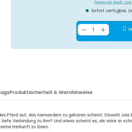
Preise inkl. MwSt. zz
Sofort verfügbar, Li
Produkt Anzahl
I
Tags
Produktsicherheit & Warnhinweise
es Pferd auf, das niemandem zu gehören scheint. Obwohl Jola bi
 so tiefe Verbindung zu ihm? Und wieso scheint es, als wäre er
seine Herkunft zu lösen.