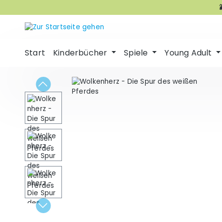
m Hauptinhalt springen
Zur Suche springen
Zur Hauptnavigation springen
Start
Kinderbücher
Spiele
Young Adult
Bildergalerie überspringen