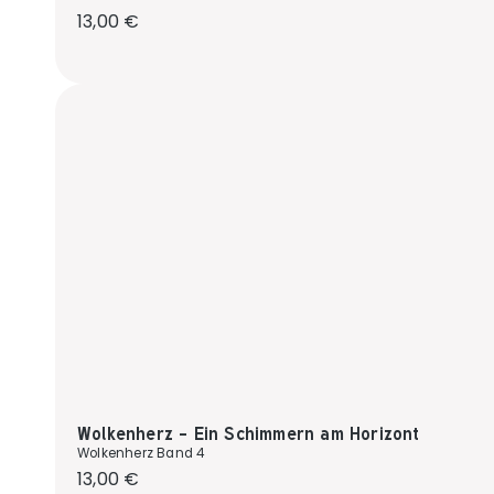
Regulärer Preis:
13,00 €
Wolkenherz - Ein Schimmern am Horizont
Wolkenherz Band 4
Regulärer Preis:
13,00 €