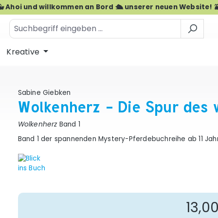
🐳 Ahoi und willkommen an Bord 🛳️ unserer neuen Website! 
Kreative
Sabine Giebken
Wolkenherz - Die Spur des 
Wolkenherz
Band 1
Band 1 der spannenden Mystery-Pferdebuchreihe ab 11 Jah
Re
13,0