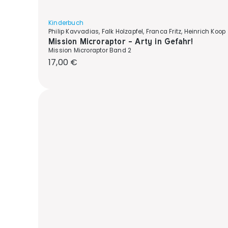
Kinderbuch
Philip Kavvadias, Falk Holzapfel, Franca Fritz, Heinrich Koop
Mission Microraptor - Arty in Gefahr!
Mission Microraptor Band 2
Regulärer Preis:
17,00 €