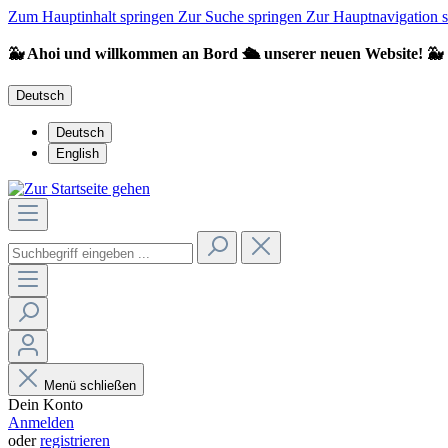
Zum Hauptinhalt springen
Zur Suche springen
Zur Hauptnavigation 
🐳 Ahoi und willkommen an Bord 🛳️ unserer neuen Website! 🐳
Deutsch
Deutsch
English
Menü schließen
Dein Konto
Anmelden
oder
registrieren