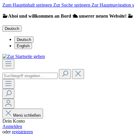
Zum Hauptinhalt springen
Zur Suche springen
Zur Hauptnavigation 
🐳 Ahoi und willkommen an Bord 🛳️ unserer neuen Website! 🐳
Deutsch
Deutsch
English
Menü schließen
Dein Konto
Anmelden
oder
registrieren