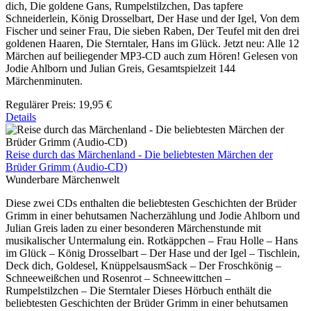
dich, Die goldene Gans, Rumpelstilzchen, Das tapfere
Schneiderlein, König Drosselbart, Der Hase und der Igel, Von dem
Fischer und seiner Frau, Die sieben Raben, Der Teufel mit den drei
goldenen Haaren, Die Sterntaler, Hans im Glück. Jetzt neu: Alle 12
Märchen auf beiliegender MP3-CD auch zum Hören! Gelesen von
Jodie Ahlborn und Julian Greis, Gesamtspielzeit 144
Märchenminuten.
Regulärer Preis:
19,95 €
Details
Reise durch das Märchenland - Die beliebtesten Märchen der
Brüder Grimm (Audio-CD)
Wunderbare Märchenwelt
Diese zwei CDs enthalten die beliebtesten Geschichten der Brüder
Grimm in einer behutsamen Nacherzählung und Jodie Ahlborn und
Julian Greis laden zu einer besonderen Märchenstunde mit
musikalischer Untermalung ein. Rotkäppchen – Frau Holle – Hans
im Glück – König Drosselbart – Der Hase und der Igel – Tischlein,
Deck dich, Goldesel, KnüppelsausmSack – Der Froschkönig –
Schneeweißchen und Rosenrot – Schneewittchen –
Rumpelstilzchen – Die Sterntaler Dieses Hörbuch enthält die
beliebtesten Geschichten der Brüder Grimm in einer behutsamen