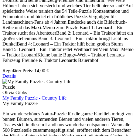
Leonard und seine Fahrzeug-Freunde sind mittendrin! Wie viele
Hühner haben sich versteckt und welches Tier bellt hier so laut? Auf
spielerische Weise trainiert das 54 Teile-Puzzle Konzentration und
Feinmotorik und bietet ein fröhliches Puzzle-Vergnügen für
Landmaschinen-Fans ab 4 Jahren.Entdecke auch die Bilderbuch-
Reihe und das Maxi-Memo zum Puzzle:Band 1: Leonard – Ein
Traktor sucht das AbenteuerBand 2: Leonard – Ein Traktor hütet ein
großes Geheimnis Band 3: Leonard – Ein Traktor bringt Licht ins
DunkelBand 4: Leonard – Ein Traktor hilft beim großen Sturm
Band 5: Leonard – Ein Traktor rettet WeihnachtenMein Maxi-Memo
– Traktor LeonardKleine bunte Buggy-Welt – Traktor Leonards
Fahrzeug-Freunde & Traktor Leonards Bauernhof
Regulärer Preis:
14,00 €
Details
Puzzle
Olivia Gibbs
My Family Puzzle - Country Life
My Family Puzzle
Ein wunderschönes Natur-Puzzle für die ganze FamilieUmringt von
bunten Blumen, summenden Bienen und vielen anderen Tieren,
lässt es sich in diesem Landhaus wunderbar entspannen. Wenn alle
500 Puzzleteile zusammengefügt sind, eröffnet sich dem Betrachter
der Blick auf einen idyllischen Rückzugsort mit großem Garten, in