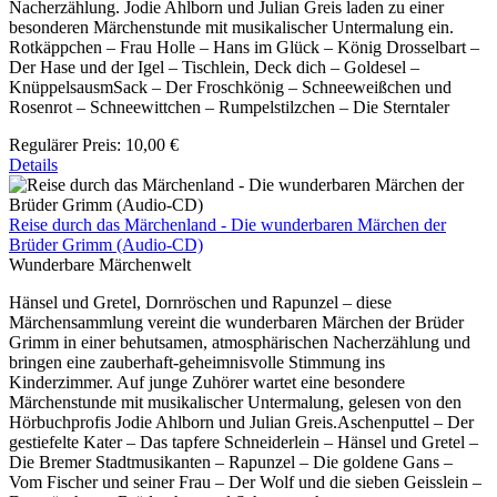
Nacherzählung. Jodie Ahlborn und Julian Greis laden zu einer
besonderen Märchenstunde mit musikalischer Untermalung ein.
Rotkäppchen – Frau Holle – Hans im Glück – König Drosselbart –
Der Hase und der Igel – Tischlein, Deck dich – Goldesel –
KnüppelsausmSack – Der Froschkönig – Schneeweißchen und
Rosenrot – Schneewittchen – Rumpelstilzchen – Die Sterntaler
Regulärer Preis:
10,00 €
Details
Reise durch das Märchenland - Die wunderbaren Märchen der
Brüder Grimm (Audio-CD)
Wunderbare Märchenwelt
Hänsel und Gretel, Dornröschen und Rapunzel – diese
Märchensammlung vereint die wunderbaren Märchen der Brüder
Grimm in einer behutsamen, atmosphärischen Nacherzählung und
bringen eine zauberhaft-geheimnisvolle Stimmung ins
Kinderzimmer. Auf junge Zuhörer wartet eine besondere
Märchenstunde mit musikalischer Untermalung, gelesen von den
Hörbuchprofis Jodie Ahlborn und Julian Greis.Aschenputtel – Der
gestiefelte Kater – Das tapfere Schneiderlein – Hänsel und Gretel –
Die Bremer Stadtmusikanten – Rapunzel – Die goldene Gans –
Vom Fischer und seiner Frau – Der Wolf und die sieben Geisslein –