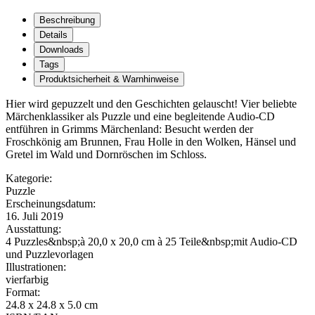
Beschreibung
Details
Downloads
Tags
Produktsicherheit & Warnhinweise
Hier wird gepuzzelt und den Geschichten gelauscht! Vier beliebte
Märchenklassiker als Puzzle und eine begleitende Audio-CD
entführen in Grimms Märchenland: Besucht werden der
Froschkönig am Brunnen, Frau Holle in den Wolken, Hänsel und
Gretel im Wald und Dornröschen im Schloss.
Kategorie:
Puzzle
Erscheinungsdatum:
16. Juli 2019
Ausstattung:
4 Puzzles&nbsp;à 20,0 x 20,0 cm à 25 Teile&nbsp;mit Audio-CD
und Puzzlevorlagen
Illustrationen:
vierfarbig
Format:
24.8 x 24.8 x 5.0 cm