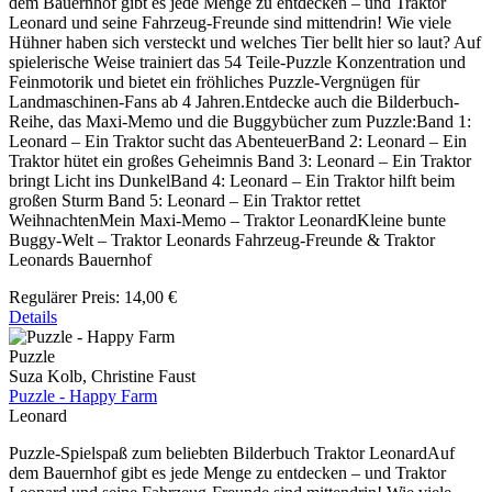
dem Bauernhof gibt es jede Menge zu entdecken – und Traktor
Leonard und seine Fahrzeug-Freunde sind mittendrin! Wie viele
Hühner haben sich versteckt und welches Tier bellt hier so laut? Auf
spielerische Weise trainiert das 54 Teile-Puzzle Konzentration und
Feinmotorik und bietet ein fröhliches Puzzle-Vergnügen für
Landmaschinen-Fans ab 4 Jahren.Entdecke auch die Bilderbuch-
Reihe, das Maxi-Memo und die Buggybücher zum Puzzle:Band 1:
Leonard – Ein Traktor sucht das AbenteuerBand 2: Leonard – Ein
Traktor hütet ein großes Geheimnis Band 3: Leonard – Ein Traktor
bringt Licht ins DunkelBand 4: Leonard – Ein Traktor hilft beim
großen Sturm Band 5: Leonard – Ein Traktor rettet
WeihnachtenMein Maxi-Memo – Traktor LeonardKleine bunte
Buggy-Welt – Traktor Leonards Fahrzeug-Freunde & Traktor
Leonards Bauernhof
Regulärer Preis:
14,00 €
Details
Puzzle
Suza Kolb, Christine Faust
Puzzle - Happy Farm
Leonard
Puzzle-Spielspaß zum beliebten Bilderbuch Traktor LeonardAuf
dem Bauernhof gibt es jede Menge zu entdecken – und Traktor