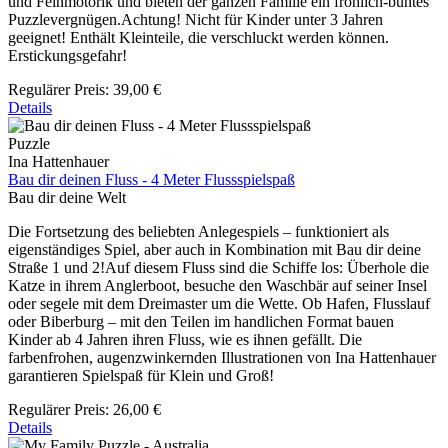
und Feinmotorik und bieten der ganzen Familie ein fröhlich-buntes
Puzzlevergnügen.Achtung! Nicht für Kinder unter 3 Jahren
geeignet! Enthält Kleinteile, die verschluckt werden können.
Erstickungsgefahr!
Regulärer Preis:
39,00 €
Details
Puzzle
Ina Hattenhauer
Bau dir deinen Fluss - 4 Meter Flussspielspaß
Bau dir deine Welt
Die Fortsetzung des beliebten Anlegespiels – funktioniert als
eigenständiges Spiel, aber auch in Kombination mit Bau dir deine
Straße 1 und 2!Auf diesem Fluss sind die Schiffe los: Überhole die
Katze in ihrem Anglerboot, besuche den Waschbär auf seiner Insel
oder segele mit dem Dreimaster um die Wette. Ob Hafen, Flusslauf
oder Biberburg – mit den Teilen im handlichen Format bauen
Kinder ab 4 Jahren ihren Fluss, wie es ihnen gefällt. Die
farbenfrohen, augenzwinkernden Illustrationen von Ina Hattenhauer
garantieren Spielspaß für Klein und Groß!
Regulärer Preis:
26,00 €
Details