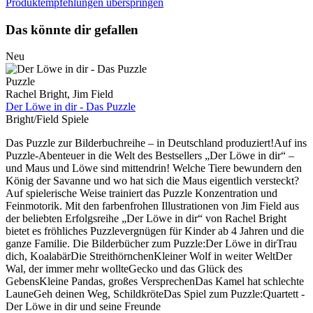
Produktempfehlungen überspringen
Das könnte dir gefallen
Neu
Puzzle
Rachel Bright, Jim Field
Der Löwe in dir - Das Puzzle
Bright/Field Spiele
Das Puzzle zur Bilderbuchreihe – in Deutschland produziert!Auf ins
Puzzle-Abenteuer in die Welt des Bestsellers „Der Löwe in dir“ –
und Maus und Löwe sind mittendrin! Welche Tiere bewundern den
König der Savanne und wo hat sich die Maus eigentlich versteckt?
Auf spielerische Weise trainiert das Puzzle Konzentration und
Feinmotorik. Mit den farbenfrohen Illustrationen von Jim Field aus
der beliebten Erfolgsreihe „Der Löwe in dir“ von Rachel Bright
bietet es fröhliches Puzzlevergnügen für Kinder ab 4 Jahren und die
ganze Familie. Die Bilderbücher zum Puzzle:Der Löwe in dirTrau
dich, KoalabärDie StreithörnchenKleiner Wolf in weiter WeltDer
Wal, der immer mehr wollteGecko und das Glück des
GebensKleine Pandas, großes VersprechenDas Kamel hat schlechte
LauneGeh deinen Weg, SchildkröteDas Spiel zum Puzzle:Quartett -
Der Löwe in dir und seine Freunde