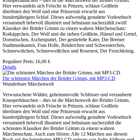
Knusperhäuschen – dies ist die Märchenwelt der Brüder Grimm.
Hier verwandeln sich Frösche in Prinzen, schlaue Geißlein
überlisten den Wolf und eine Prinzessin erwacht aus
hundertjährigem Schlaf. Dieses aufwendig gestaltete Vorlesebuch
versammelt liebevoll illustriert und behutsam nacherzählt zwölf
Klassiker der Brüder Grimm zu einem wahren Märchenschatz:
Rotkäppchen, Der Wolf und die sieben Geißlein, Hänsel und Gretel,
Dornröschen, Aschenputtel, Der gestiefelte Kater, Die Bremer
Stadtmusikanten, Frau Holle, Brüderchen und Schwesterchen,
Schneewittchen, Schneeweißchen und Rosenrot, Der Froschkönig.
Regulärer Preis:
16,00 €
Details
Die schönsten Märchen der Brüder Grimm, mit MP3-CD
Wunderbare Märchenwelt
Verwunschene Wälder, geheimnisvolle Schlösser und verzauberte
Knusperhäuschen – dies ist die Märchenwelt der Brüder Grimm.
Hier verwandeln sich Frösche in Prinzen, schlaue Geißlein
überlisten den Wolf und eine Prinzessin erwacht aus
hundertjährigem Schlaf. Dieses aufwendig gestaltete Vorlesebuch
versammelt liebevoll illustriert und behutsam nacherzählt die
schönsten Klassiker der Brüder Grimm zu einem wahren
Märchenschatz. Auch zum Hören: Alle 12 Märchen aus diesem
Buch auf der beigelegten MP3-CD gelesen von Jodie Ahlborn und