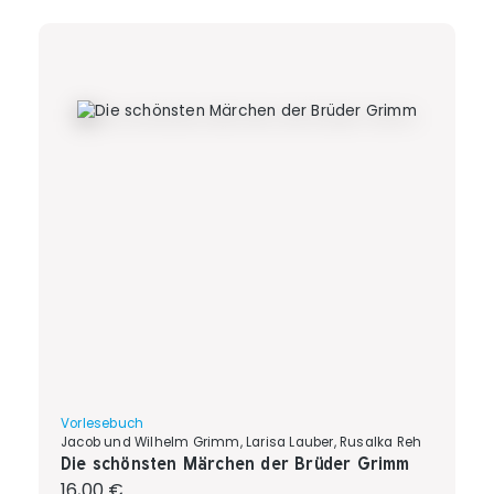
Vorlesebuch
Jacob und Wilhelm Grimm, Larisa Lauber, Rusalka Reh
Die schönsten Märchen der Brüder Grimm
Regulärer Preis:
16,00 €