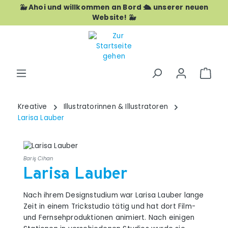
🐳 Ahoi und willkommen an Bord 🛳️ unserer neuen
Zum Hauptinhalt springen
Website! 🐳
War
Kreative
Illustratorinnen & Illustratoren
Larisa Lauber
Bariş Cihan
Larisa Lauber
Nach ihrem Designstudium war Larisa Lauber lange
Zeit in einem Trickstudio tätig und hat dort Film-
und Fernsehproduktionen animiert. Nach einigen