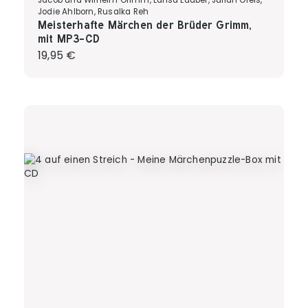
Jacob und Wilhelm Grimm, Larisa Lauber, Julian Greis,
Jodie Ahlborn, Rusalka Reh
Meisterhafte Märchen der Brüder Grimm,
mit MP3-CD
Regulärer Preis:
19,95 €