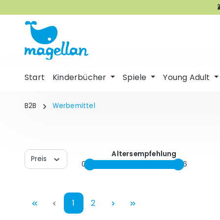
m Hauptinhalt springen
Zur Suche springen
Zur Hauptnavigation springen
Start
Kinderbücher
Spiele
Young Adult
B2B
Werbemittel
Altersempfehlung
Preis
0
16
Seite
Seite
1
2