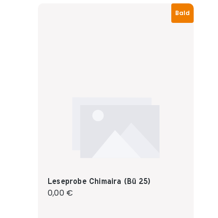
Bald
Leseprobe Chimaira (Bü 25)
Regulärer Preis:
0,00 €