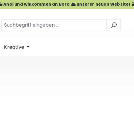
🐳 Ahoi und willkommen an Bord 🛳️ unserer neuen Website! 
Kreative