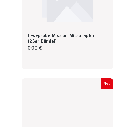
Leseprobe Mission Microraptor
(25er Bündel)
Regulärer Preis:
0,00 €
Neu