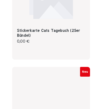
Stickerkarte Cats Tagebuch (25er
Bündel)
Regulärer Preis:
0,00 €
Neu