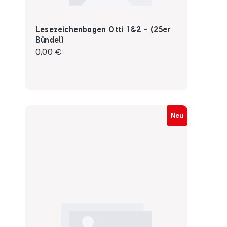
Lesezeichenbogen Otti 1&2 - (25er
Bündel)
Regulärer Preis:
0,00 €
Neu