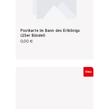
Postkarte Im Bann des Erlkönigs
(25er Bündel)
Regulärer Preis:
0,00 €
Neu