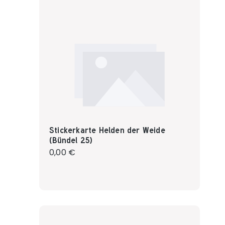
Stickerkarte Helden der Weide
(Bündel 25)
Regulärer Preis:
0,00 €