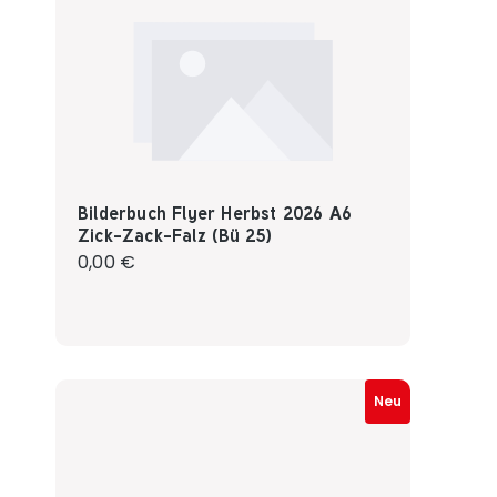
Bilderbuch Flyer Herbst 2026 A6
Zick-Zack-Falz (Bü 25)
Regulärer Preis:
0,00 €
Neu