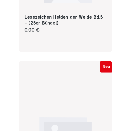
Lesezeichen Helden der Weide Bd.5
- (25er Bündel)
Regulärer Preis:
0,00 €
Neu