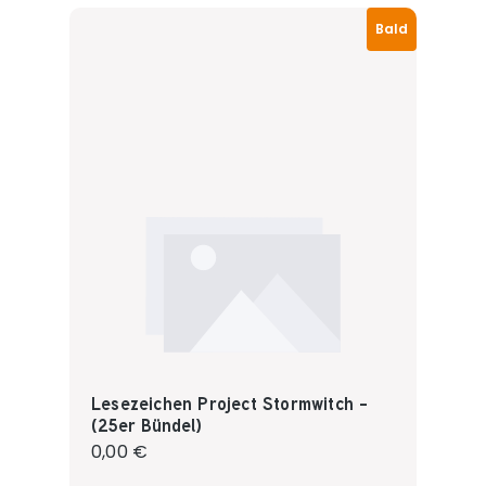
Bald
Lesezeichen Project Stormwitch -
(25er Bündel)
Regulärer Preis:
0,00 €