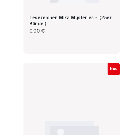
Lesezeichen Mika Mysteries - (25er
Bündel)
Regulärer Preis:
0,00 €
Neu