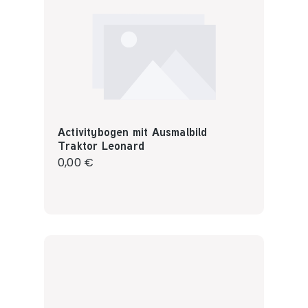
Activitybogen mit Ausmalbild
Traktor Leonard
Regulärer Preis:
0,00 €