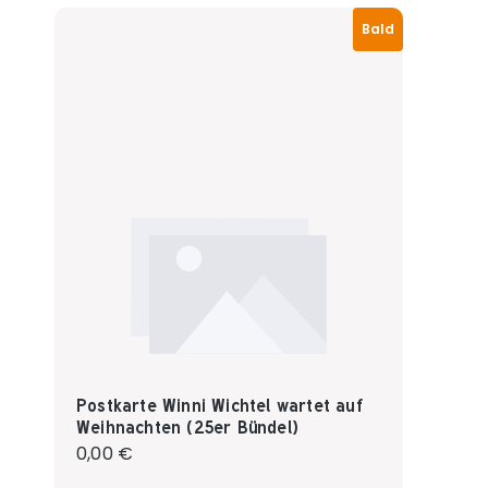
Bald
Postkarte Winni Wichtel wartet auf
Weihnachten (25er Bündel)
Regulärer Preis:
0,00 €