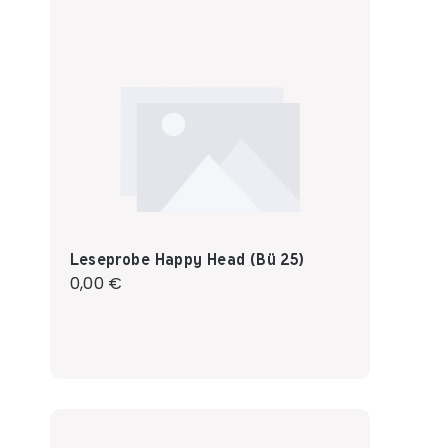
Leseprobe Happy Head (Bü 25)
Regulärer Preis:
0,00 €