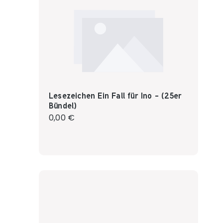
Lesezeichen Ein Fall für Ino - (25er
Bündel)
Regulärer Preis:
0,00 €