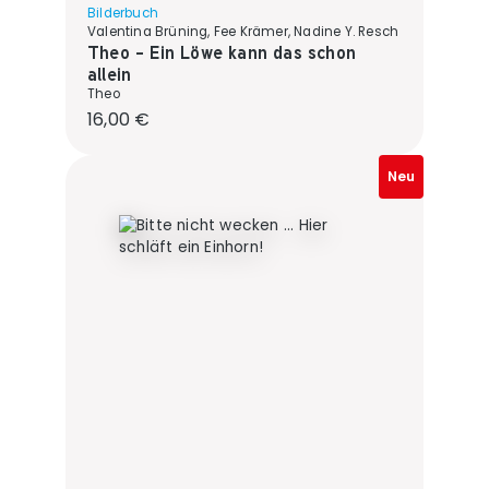
Bilderbuch
Valentina Brüning, Fee Krämer, Nadine Y. Resch
Theo - Ein Löwe kann das schon
allein
Theo
Regulärer Preis:
16,00 €
Neu