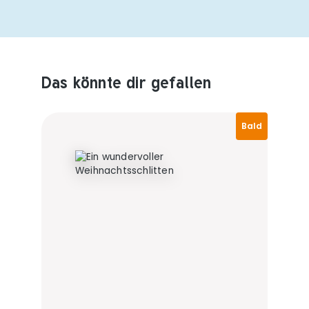
Das könnte dir gefallen
Produktempfehlungen überspringen
Bald