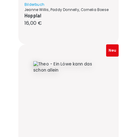
Bilderbuch
Jeanne Willis, Paddy Donnelly, Cornelia Boese
Hoppla!
Regulärer Preis:
16,00 €
Neu