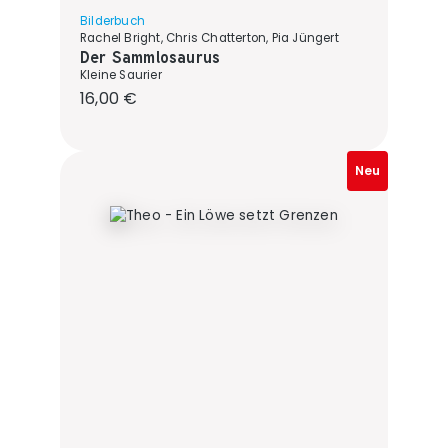
Bilderbuch
Rachel Bright, Chris Chatterton, Pia Jüngert
Der Sammlosaurus
Kleine Saurier
Regulärer Preis:
16,00 €
Neu