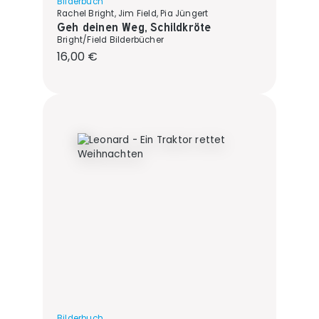
Bilderbuch
Rachel Bright, Jim Field, Pia Jüngert
Geh deinen Weg, Schildkröte
Bright/Field Bilderbücher
Regulärer Preis:
16,00 €
Bilderbuch