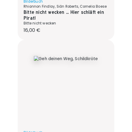
Bilderbuch
Rhiannon Findlay, Siân Roberts, Cornelia Boese
Bitte nicht wecken ... Hier schläft ein
Pirat!
Bitte nicht wecken
Regulärer Preis:
16,00 €