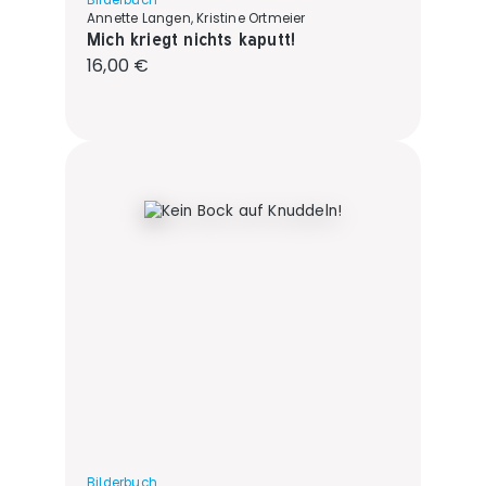
Bilderbuch
Annette Langen, Kristine Ortmeier
Mich kriegt nichts kaputt!
Regulärer Preis:
16,00 €
Bilderbuch