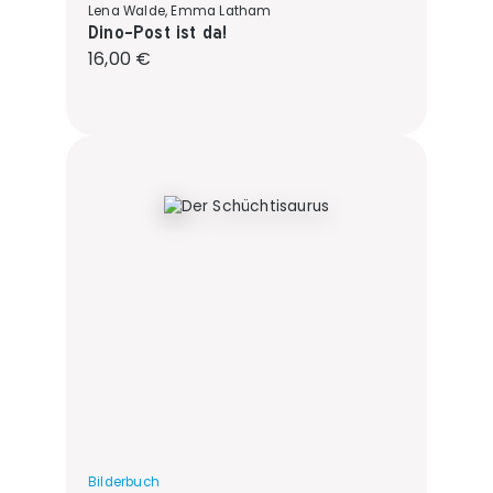
Lena Walde, Emma Latham
Dino-Post ist da!
Regulärer Preis:
16,00 €
Bilderbuch