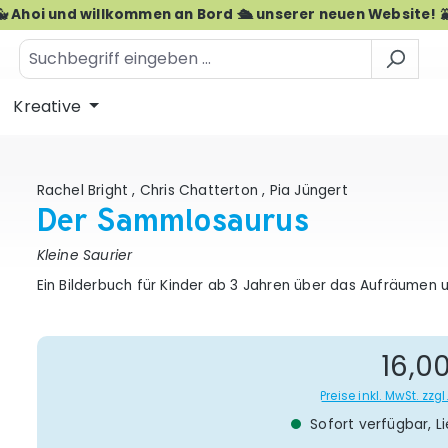
🐳 Ahoi und willkommen an Bord 🛳️ unserer neuen Website! 
Kreative
Rachel Bright
,
Chris Chatterton
,
Pia Jüngert
Der Sammlosaurus
Kleine Saurier
Ein Bilderbuch für Kinder ab 3 Jahren über das Aufräumen u
Re
16,0
Preise inkl. MwSt. zz
Sofort verfügbar, Li