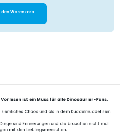
: Gib den gewünschten Wert ein oder 
n den Warenkorb
Vorlesen ist ein Muss für alle Dinosaurier-Fans.
n ziemliches Chaos und als in dem Kuddelmuddel sein
s Dinge sind Erinnerungen und die brauchen nicht mal
ngen mit den Lieblingsmenschen.