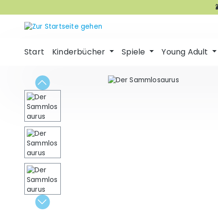
m Hauptinhalt springen
Zur Suche springen
Zur Hauptnavigation springen
Start
Kinderbücher
Spiele
Young Adult
Bildergalerie überspringen