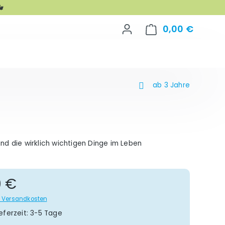

0,00 €
Warenko
ab 3 Jahre
nd die wirklich wichtigen Dinge im Leben
gulärer Preis:
0 €
gl. Versandkosten
eferzeit: 3-5 Tage