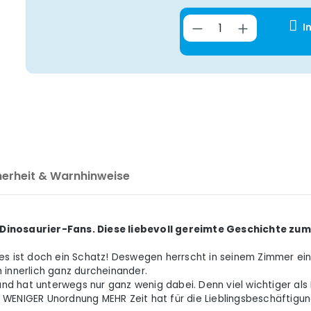
Produkt Anzahl
I
herheit & Warnhinweise
Dinosaurier-Fans. Diese liebevoll gereimte Geschichte zum 
les ist doch ein Schatz! Deswegen herrscht in seinem Zimmer ei
 innerlich ganz durcheinander.
 und hat unterwegs nur ganz wenig dabei. Denn viel wichtiger al
 WENIGER Unordnung MEHR Zeit hat für die Lieblingsbeschäftigu