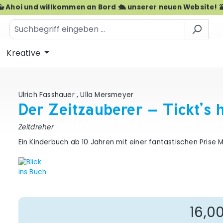
🐳 Ahoi und willkommen an Bord 🛳️ unserer neuen Website! 
Kreative
Ulrich Fasshauer
,
Ulla Mersmeyer
Der Zeitzauberer – Tickt’s h
Zeitdreher
Ein Kinderbuch ab 10 Jahren mit einer fantastischen Prise 
Re
16,0