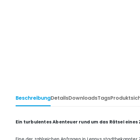
Beschreibung
Details
Downloads
Tags
Produktsic
Ein turbulentes Abenteuer rund um das Rätsel eines
Eine der zahlreichen Anfragen in Lennys stadtbekannter 