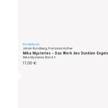
Kinderbuch
Johan Rundberg, Franziska Hüther
Mika Mysteries - Das Werk des Dunklen Engel
Mika Mysteries Band 3
Regulärer Preis:
17,00 €