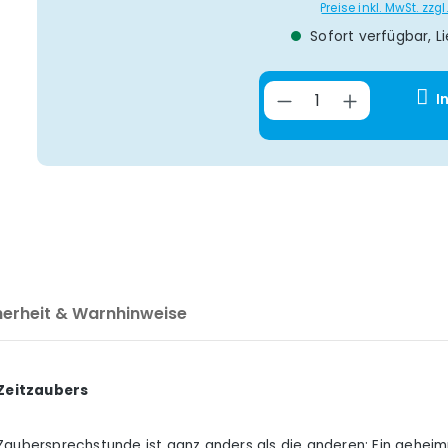
Preise inkl. MwSt. zz
Sofort verfügbar, Li
Produkt Anzahl
I
herheit & Warnhinweise
 Zeitzaubers
Zaubersprechstunde ist ganz anders als die anderen: Ein geheim