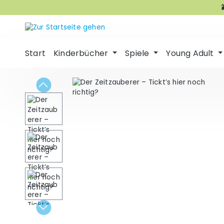
m Hauptinhalt springen
Zur Suche springen
Zur Hauptnavigation springen
Start
Kinderbücher
Spiele
Young Adult
Bildergalerie überspringen