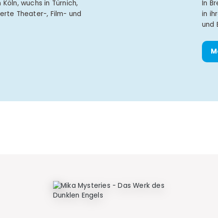
 Köln, wuchs in Türnich,
In B
ierte Theater-, Film- und
in i
und 
M