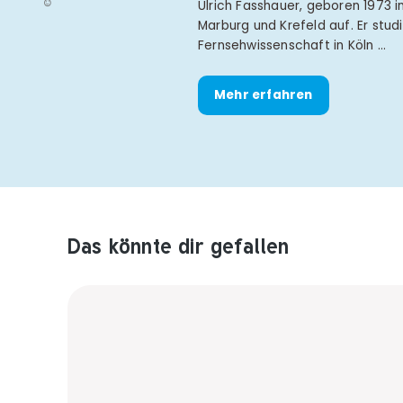
Ulrich Fasshauer, geboren 1973 in
Marburg und Krefeld auf. Er stud
Fernsehwissenschaft in Köln …
Mehr erfahren
Das könnte dir gefallen
Produktempfehlungen überspringen