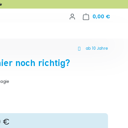

0,00 €
Warenko
ab 10 Jahre
ier noch richtig?
Magie
gulärer Preis:
0 €