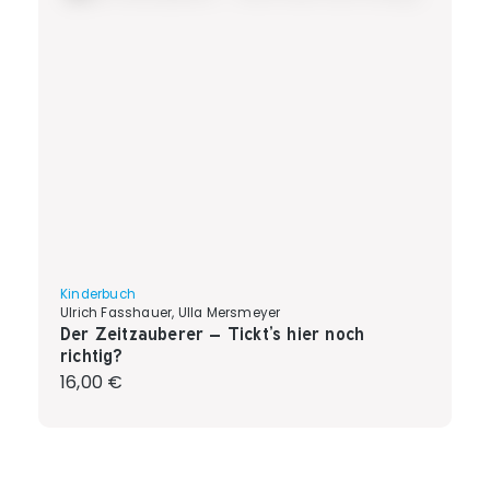
Kinderbuch
Ulrich Fasshauer, Ulla Mersmeyer
Der Zeitzauberer – Tickt’s hier noch
richtig?
Regulärer Preis:
16,00 €