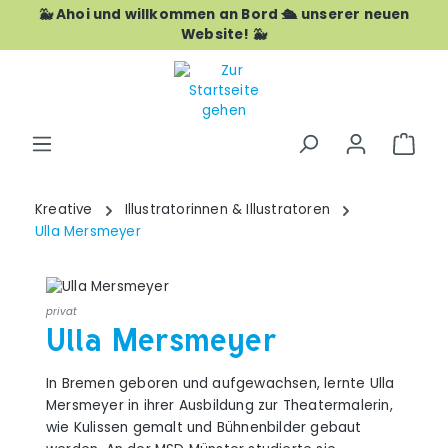
🐳 Ahoi und willkommen an Bord 🛳️ unserer neuen
Zum Hauptinhalt springen
Website! 🐳
War
Kreative
Illustratorinnen & Illustratoren
Ulla Mersmeyer
privat
Ulla Mersmeyer
In Bremen geboren und aufgewachsen, lernte Ulla
Mersmeyer in ihrer Ausbildung zur Theatermalerin,
wie Kulissen gemalt und Bühnenbilder gebaut