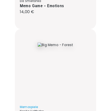
Ela Smietanka
Memo Game - Emotions
Regulärer Preis:
14,00 €
Memospiele