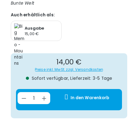
Bunte Welt
Auch erhältlich als:
Ausgabe
15,00 €
Regulärer Preis:
14,00 €
Preise inkl. MwSt. zzgl. Versandkosten
Sofort verfügbar, Lieferzeit: 3-5 Tage
Produkt Anzahl: Gib den gewünsch
In den Warenkorb