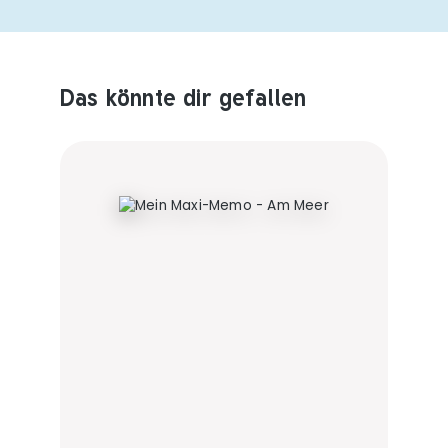
Das könnte dir gefallen
Produktempfehlungen überspringen