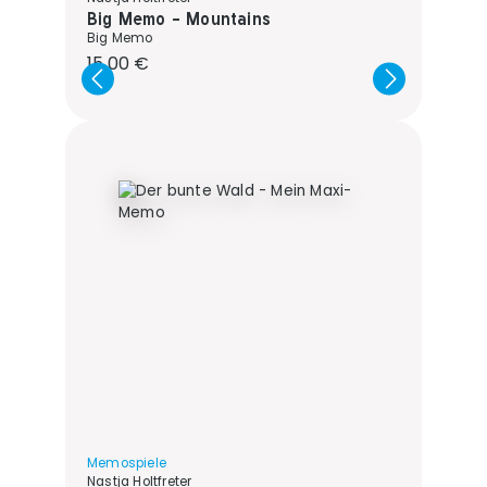
Big Memo - Mountains
Big Memo
Regulärer Preis:
15,00 €
Memospiele
Nastja Holtfreter