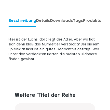
Beschreibung
Details
Downloads
Tags
Produktsiche
Hier ist der Luchs, dort liegt der Adler. Aber wo hat
sich denn bloß das Murmeltier versteckt? Bei diesem
Spieleklassiker ist ein gutes Gedächtnis gefragt. Wer
unter den verdeckten Karten die meisten Bildpaare
findet, gewinnt!
Weitere Titel der Reihe
Produktgalerie überspringen