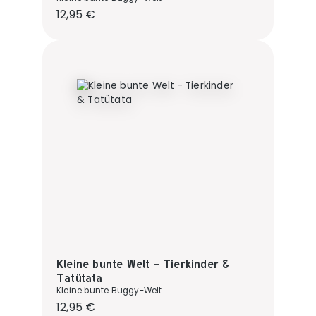
Regulärer Preis:
12,95 €
Kleine bunte Welt - Tierkinder &
Tatütata
Kleine bunte Buggy-Welt
Regulärer Preis:
12,95 €