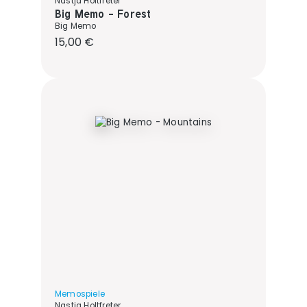
Nastja Holtfreter
Big Memo - Forest
Big Memo
Regulärer Preis:
15,00 €
Memospiele
Nastja Holtfreter