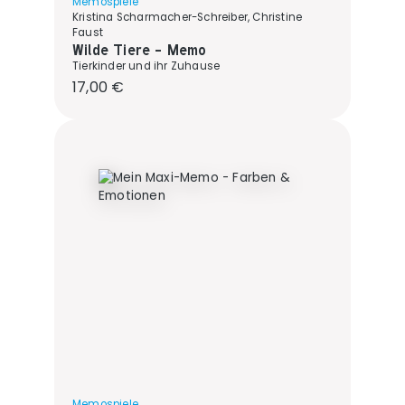
Memospiele
Kristina Scharmacher-Schreiber, Christine
Faust
Wilde Tiere - Memo
Tierkinder und ihr Zuhause
Regulärer Preis:
17,00 €
Memospiele