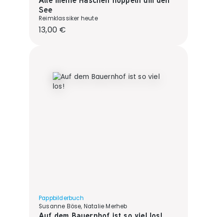
See
Reimklassiker heute
Regulärer Preis:
13,00 €
Pappbilderbuch
Susanne Böse, Natalie Merheb
Auf dem Bauernhof ist so viel los!