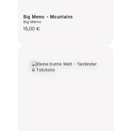
Big Memo - Mountains
Big Memo
Regulärer Preis:
15,00 €