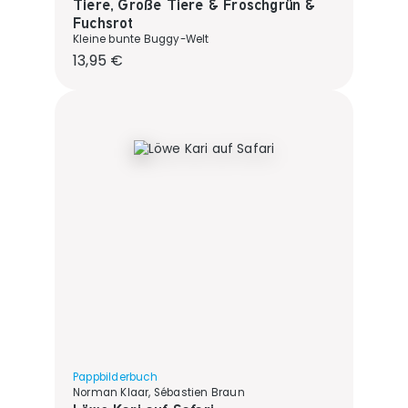
Tiere, Große Tiere & Froschgrün &
Fuchsrot
Kleine bunte Buggy-Welt
Regulärer Preis:
13,95 €
Pappbilderbuch
Norman Klaar, Sébastien Braun