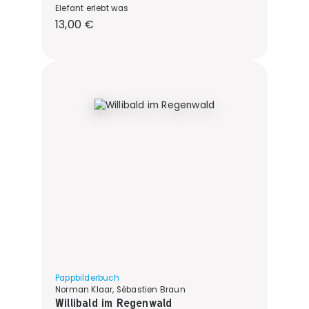
Elefant erlebt was
Regulärer Preis:
13,00 €
Pappbilderbuch
Norman Klaar, Sébastien Braun
Willibald im Regenwald