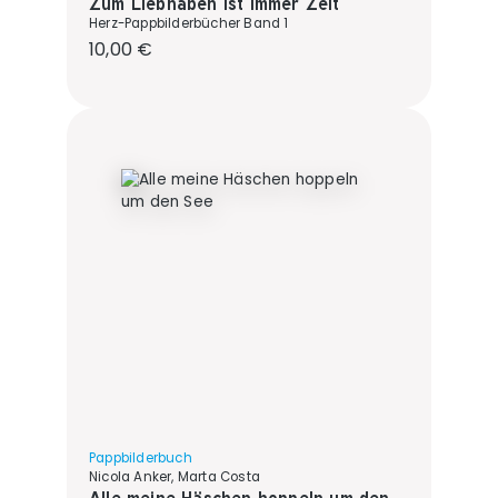
Zum Liebhaben ist immer Zeit
Herz-Pappbilderbücher Band 1
Regulärer Preis:
10,00 €
Pappbilderbuch
Nicola Anker, Marta Costa
Alle meine Häschen hoppeln um den