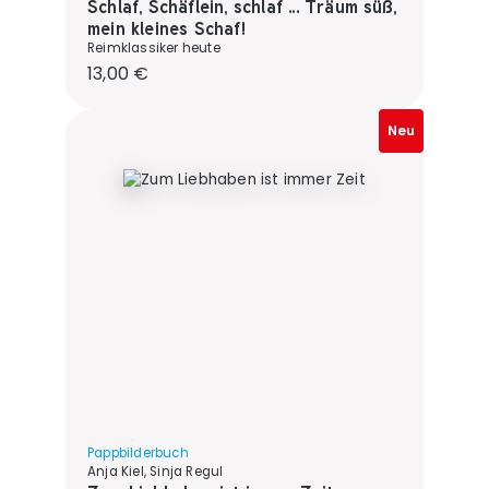
Schlaf, Schäflein, schlaf ... Träum süß,
mein kleines Schaf!
Reimklassiker heute
Regulärer Preis:
13,00 €
Neu
Pappbilderbuch
Anja Kiel, Sinja Regul