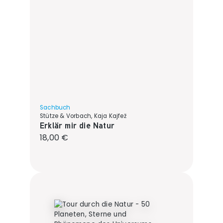
Sachbuch
Stütze & Vorbach, Kaja Kajfež
Erklär mir die Natur
Regulärer Preis:
18,00 €