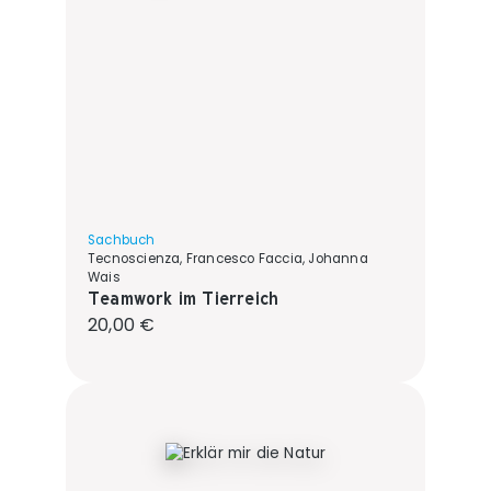
Sachbuch
Tecnoscienza, Francesco Faccia, Johanna
Wais
Teamwork im Tierreich
Regulärer Preis:
20,00 €