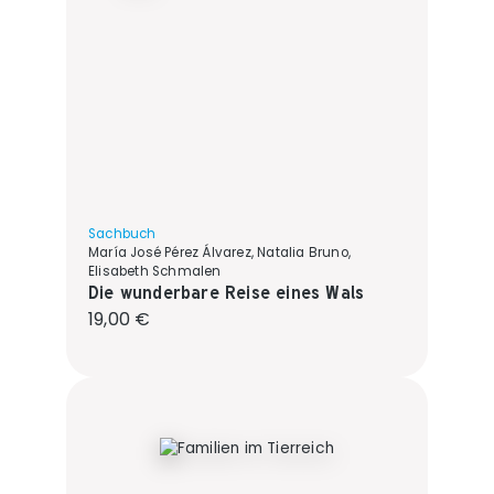
Sachbuch
María José Pérez Álvarez, Natalia Bruno,
Elisabeth Schmalen
Die wunderbare Reise eines Wals
Regulärer Preis:
19,00 €