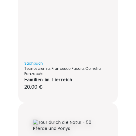
Sachbuch
Tecnoscienza, Francesco Faccia, Cornelia
Panzacchi
Familien im Tierreich
Regulärer Preis:
20,00 €