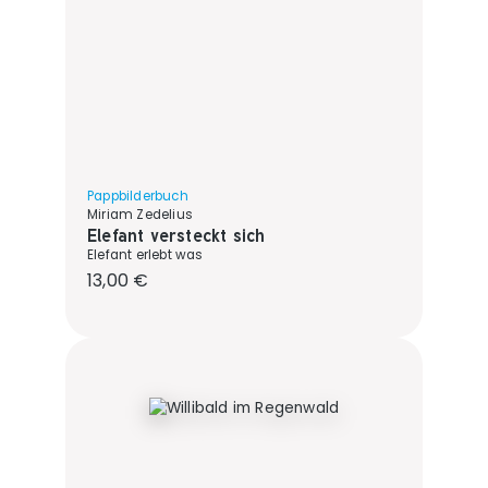
Pappbilderbuch
Miriam Zedelius
Elefant versteckt sich
Elefant erlebt was
Regulärer Preis:
13,00 €