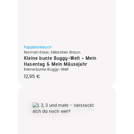
Pappbilderbuch
Norman Klaar, Sébastien Braun
Kleine bunte Buggy-Welt - Mein
Hasentag & Mein Mäusejahr
Kleine bunte Buggy-Welt
Regulärer Preis:
12,95 €