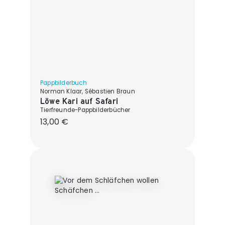
Pappbilderbuch
Norman Klaar, Sébastien Braun
Löwe Kari auf Safari
Tierfreunde-Pappbilderbücher
Regulärer Preis:
13,00 €