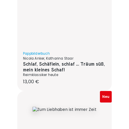
Pappbilderbuch
Nicola Anker, Katharina Staar
Schlaf, Schäflein, schlaf ... Träum süß,
mein kleines Schaf!
Reimklassiker heute
Regulärer Preis:
13,00 €
Neu