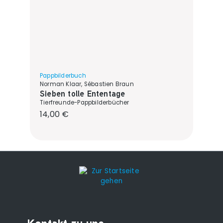
Pappbilderbuch
Norman Klaar, Sébastien Braun
Sieben tolle Ententage
Tierfreunde-Pappbilderbücher
Regulärer Preis:
14,00 €