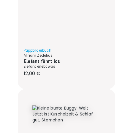
Pappbilderbuch
Miriam Zedelius
Elefant fährt los
Elefant erlebt was
Regulärer Preis:
12,00 €