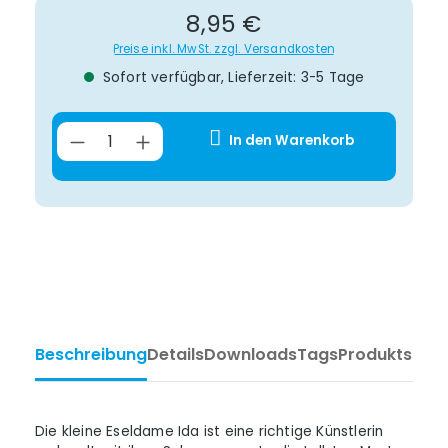
Regulärer Preis:
8,95 €
Preise inkl. MwSt. zzgl. Versandkosten
Sofort verfügbar, Lieferzeit: 3-5 Tage
Produkt Anzahl: Gib den gewünsch
In den Warenkorb
Beschreibung
Details
Downloads
Tags
Produktsiche
Die kleine Eseldame Ida ist eine richtige Künstlerin