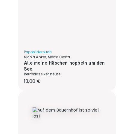
Pappbilderbuch
Nicola Anker, Marta Costa
Alle meine Häschen hoppeln um den
See
Reimklassiker heute
Regulärer Preis:
13,00 €