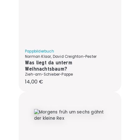
Pappbilderbuch
Norman Klaar, David Creighton-Pester
Was liegt da unterm
Weihnachtsbaum?
Zieh-am-Schieber-Pappe
Regulärer Preis:
14,00 €