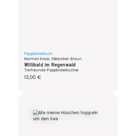
Pappbilderbuch
Norman Klaar, Sébastien Braun
Willibald im Regenwald
Tierfreunde-Pappbilderbücher
Regulärer Preis:
13,00 €