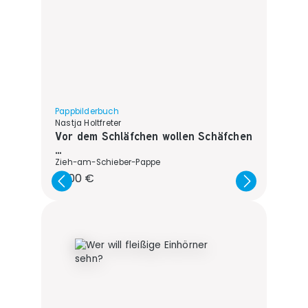
Pappbilderbuch
Nastja Holtfreter
Vor dem Schläfchen wollen Schäfchen
...
Zieh-am-Schieber-Pappe
Regulärer Preis:
15,00 €