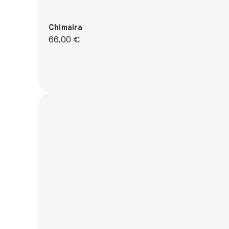
Chimaira
Regulärer Preis:
66,00 €