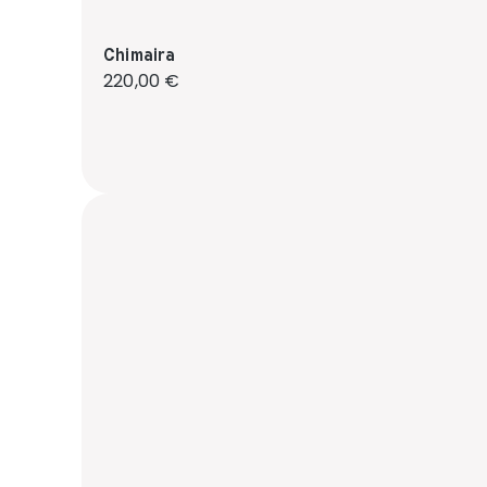
Chimaira
Regulärer Preis:
220,00 €