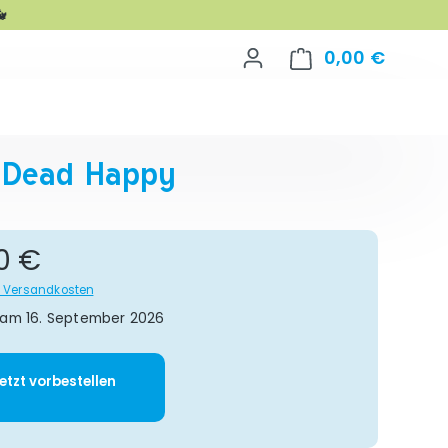

0,00 €
Warenko
 Dead Happy
gulärer Preis:
0 €
gl. Versandkosten
 am 16. September 2026
 Gib den gewünschten Wert ein oder 
etzt vorbestellen