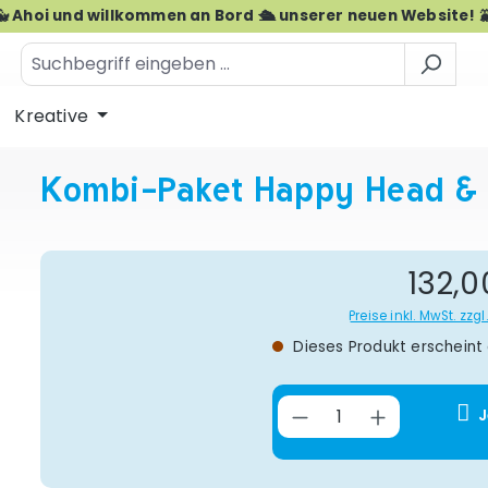
🐳 Ahoi und willkommen an Bord 🛳️ unserer neuen Website! 
Kreative
Kombi-Paket Happy Head &
Re
132,0
Preise inkl. MwSt. zz
Dieses Produkt erscheint
Produkt Anzahl:
J