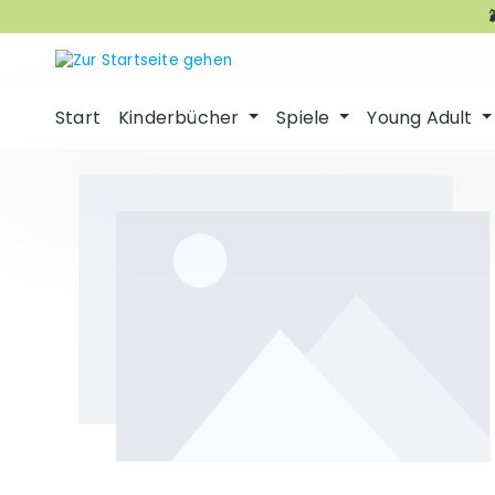
m Hauptinhalt springen
Zur Suche springen
Zur Hauptnavigation springen
Start
Kinderbücher
Spiele
Young Adult
Bildergalerie überspringen