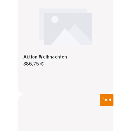
Aktion Weihnachten
Regulärer Preis:
386,75 €
Bald