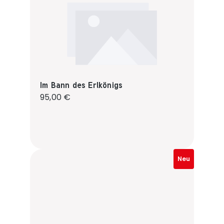
Im Bann des Erlkönigs
Regulärer Preis:
95,00 €
Neu