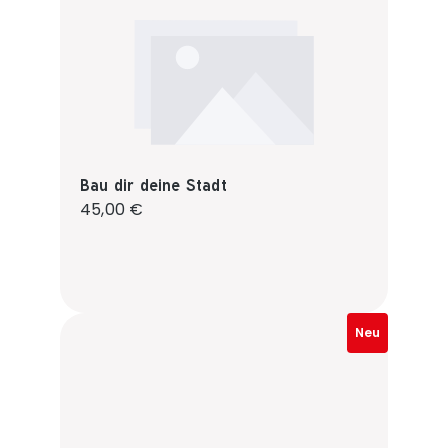
Bau dir deine Stadt
Regulärer Preis:
45,00 €
Neu