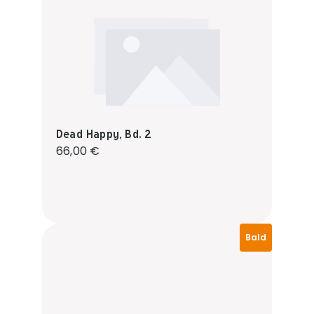
Dead Happy, Bd. 2
Regulärer Preis:
66,00 €
Bald