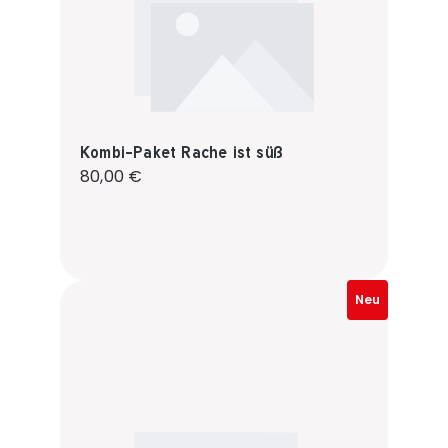
Kombi-Paket Rache ist süß
Regulärer Preis:
80,00 €
Neu