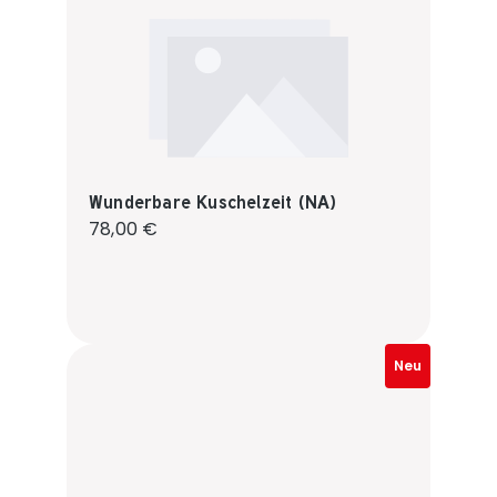
Wunderbare Kuschelzeit (NA)
Regulärer Preis:
78,00 €
Neu