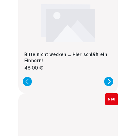
Bitte nicht wecken ... Hier schläft ein
Einhorn!
Regulärer Preis:
48,00 €
Neu