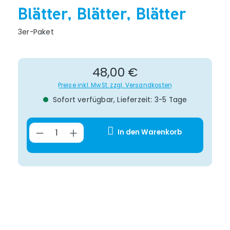
Blätter, Blätter, Blätter
3er-Paket
Regulärer Preis:
48,00 €
Preise inkl. MwSt. zzgl. Versandkosten
Sofort verfügbar, Lieferzeit: 3-5 Tage
Produkt Anzahl: Gib den gewünsch
In den Warenkorb