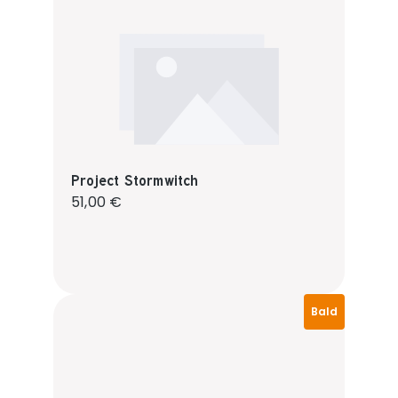
Project Stormwitch
Regulärer Preis:
51,00 €
Bald