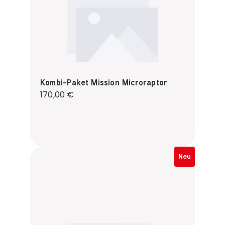
Kombi-Paket Mission Microraptor
Regulärer Preis:
170,00 €
Neu