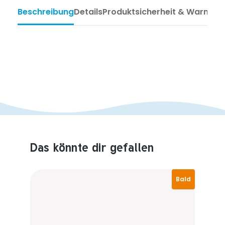
Beschreibung
Details
Produktsicherheit & Warnhin
Das könnte dir gefallen
Produktempfehlungen überspringen
Bald