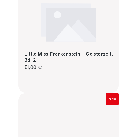
Little Miss Frankenstein - Geisterzeit,
Bd. 2
Regulärer Preis:
51,00 €
Neu