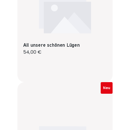
All unsere schönen Lügen
Regulärer Preis:
54,00 €
Neu