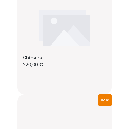
Chimaira
Regulärer Preis:
220,00 €
Bald