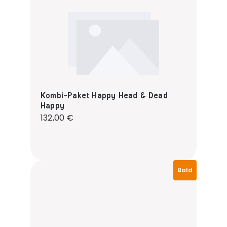
Kombi-Paket Happy Head & Dead
Happy
Regulärer Preis:
132,00 €
Bald