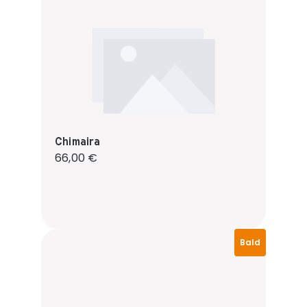
Chimaira
Regulärer Preis:
66,00 €
Bald