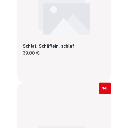
Schlaf, Schäflein, schlaf
Regulärer Preis:
39,00 €
Neu