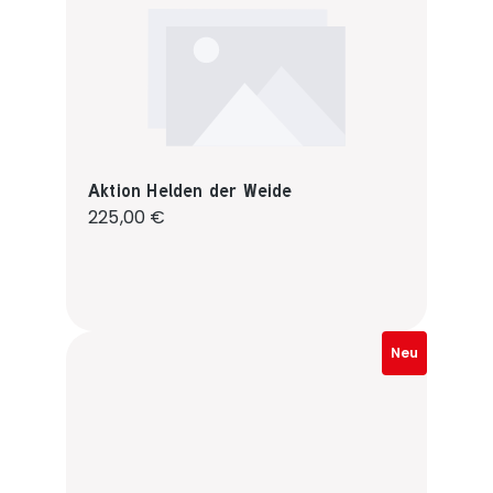
Aktion Helden der Weide
Regulärer Preis:
225,00 €
Neu