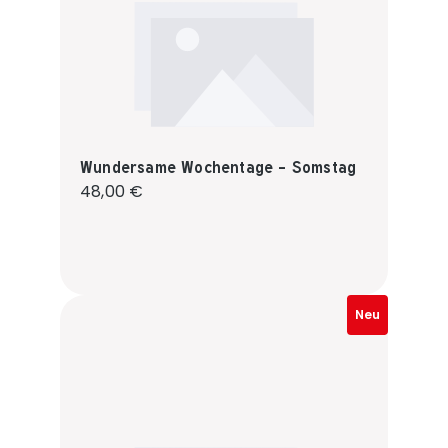
Wundersame Wochentage - Somstag
Regulärer Preis:
48,00 €
Neu