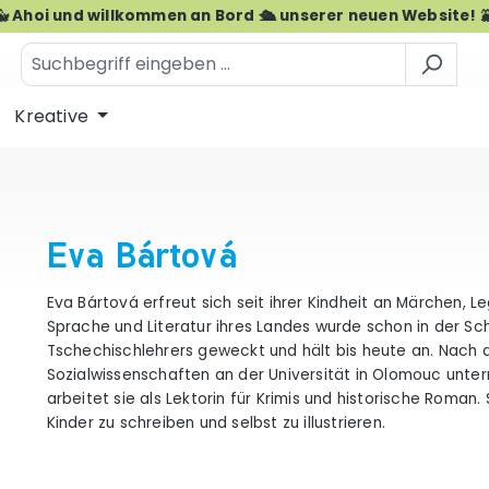
🐳 Ahoi und willkommen an Bord 🛳️ unserer neuen Website! 
Kreative
Eva Bártová
Eva Bártová erfreut sich seit ihrer Kindheit an Märchen, L
Sprache und Literatur ihres Landes wurde schon in der Sc
Tschechischlehrers geweckt und hält bis heute an. Nach
Sozialwissenschaften an der Universität in Olomouc unterr
arbeitet sie als Lektorin für Krimis und historische Roman
Kinder zu schreiben und selbst zu illustrieren.