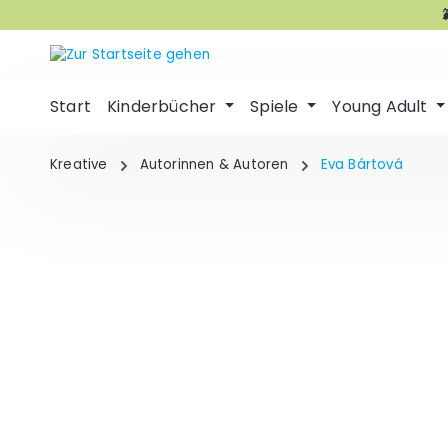
m Hauptinhalt springen
Zur Suche springen
Zur Hauptnavigation springen
Start
Kinderbücher
Spiele
Young Adult
Kreative
Autorinnen & Autoren
Eva Bártová