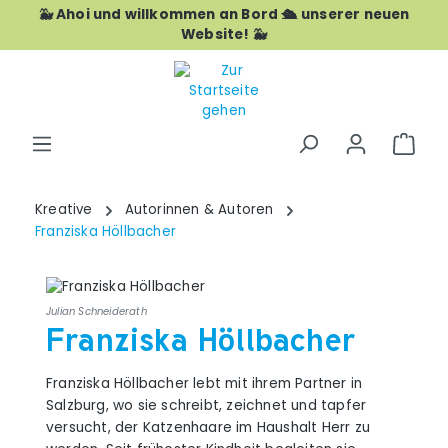
🐳 Ahoi und willkommen an Bord 🛳️ unserer neuen
Zum Hauptinhalt springen
Website! 🐳
War
Kreative
Autorinnen & Autoren
Franziska Höllbacher
Julian Schneiderath
Franziska Höllbacher
Franziska Höllbacher lebt mit ihrem Partner in
Salzburg, wo sie schreibt, zeichnet und tapfer
versucht, der Katzenhaare im Haushalt Herr zu