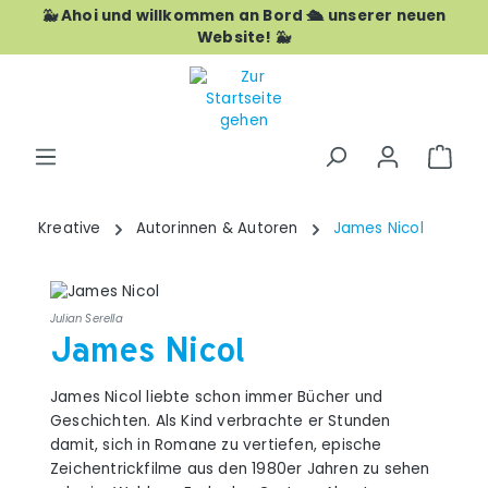
🐳 Ahoi und willkommen an Bord 🛳️ unserer neuen
Zum Hauptinhalt springen
Website! 🐳
War
Kreative
Autorinnen & Autoren
James Nicol
Julian Serella
James Nicol
James Nicol liebte schon immer Bücher und
Geschichten. Als Kind verbrachte er Stunden
damit, sich in Romane zu vertiefen, epische
Zeichentrickfilme aus den 1980er Jahren zu sehen