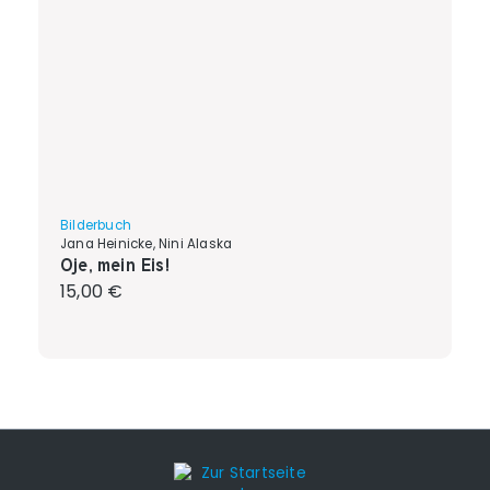
Bilderbuch
Jana Heinicke, Nini Alaska
Oje, mein Eis!
Regulärer Preis:
15,00 €