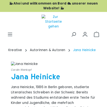
🐳 Ahoi und willkommen an Bord 🛳️ unserer neuen
Zum Hauptinhalt springen
Website! 🐳
War
Kreative
Autorinnen & Autoren
Jana Heinicke
Carolin Weinkopf
Jana Heinicke
Jana Heinicke, 1986 in Berlin geboren, studierte
Literarisches Schreiben in der Schweiz. Bereits
während des Studiums entstanden erste Texte für
Kinder und Jugendliche, die mehrfach