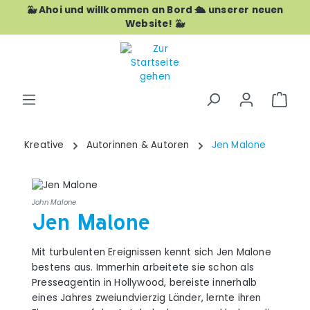
🐳 Ahoi und willkommen an Bord 🛳️ unserer neuen
Zum Hauptinhalt springen
Website! 🐳
War
Kreative
Autorinnen & Autoren
Jen Malone
John Malone
Jen Malone
Mit turbulenten Ereignissen kennt sich Jen Malone
bestens aus. Immerhin arbeitete sie schon als
Presseagentin in Hollywood, bereiste innerhalb
eines Jahres zweiundvierzig Länder, lernte ihren