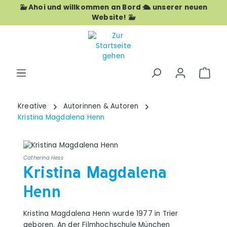
🐳 Ahoi und willkommen an Bord 🛳️ unserer neuen
Zum Hauptinhalt springen
Website! 🐳
War
Kreative
Autorinnen & Autoren
Kristina Magdalena Henn
Catherina Hess
Kristina Magdalena
Henn
Kristina Magdalena Henn wurde 1977 in Trier
geboren. An der Filmhochschule München