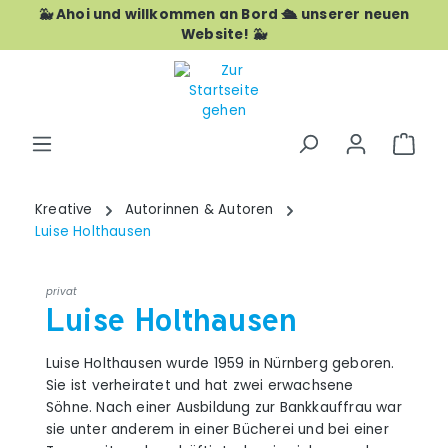
🐳 Ahoi und willkommen an Bord 🛳️ unserer neuen
Zum Hauptinhalt springen
Website! 🐳
War
Kreative
Autorinnen & Autoren
Luise Holthausen
privat
Luise Holthausen
Luise Holthausen wurde 1959 in Nürnberg geboren.
Sie ist verheiratet und hat zwei erwachsene
Söhne. Nach einer Ausbildung zur Bankkauffrau war
sie unter anderem in einer Bücherei und bei einer