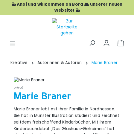
🐳 Ahoi und willkommen an Bord 🛳️ unserer neuen
Zum Hauptinhalt springen
Website! 🐳
War
Kreative
Autorinnen & Autoren
Marie Braner
privat
Marie Braner
Marie Braner lebt mit ihrer Familie in Nordhessen.
Sie hat in Münster Illustration studiert und zeichnet
seitdem freischaffend Kinderbücher. Mit ihrem
Kinderbuchdebüt „Das Glashaus-Geheimnis“ hat