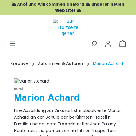
🐳 Ahoi und willkommen an Bord 🛳️ unserer neuen
Zum Hauptinhalt springen
Website! 🐳
War
Kreative
Autorinnen & Autoren
Marion Achard
privat
Marion Achard
Ihre Ausbildung zur Zirkusartistin absolvierte Marion
Achard an der Schule der berühmten Fratellini-
Familie und bei dem Trapezkünstler Jean Palacy.
Heute reist sie gemeinsam mit ihrer Truppe Tour