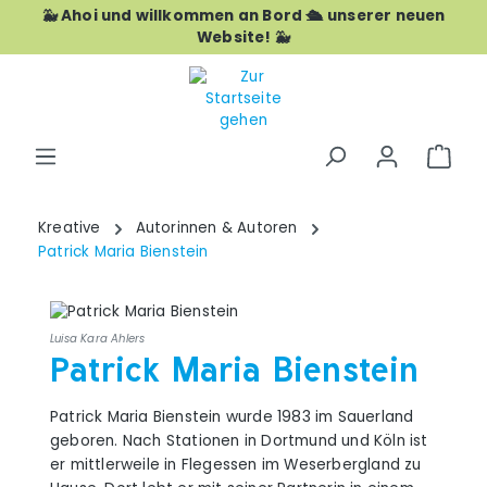
🐳 Ahoi und willkommen an Bord 🛳️ unserer neuen
Zum Hauptinhalt springen
Website! 🐳
War
Kreative
Autorinnen & Autoren
Patrick Maria Bienstein
Luisa Kara Ahlers
Patrick Maria Bienstein
Patrick Maria Bienstein wurde 1983 im Sauerland
geboren. Nach Stationen in Dortmund und Köln ist
er mittlerweile in Flegessen im Weserbergland zu