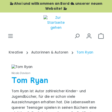
🐳 Ahoi und willkommen an Bord 🛳️ unserer neuen
Zum Hauptinhalt springen
Website! 🐳
War
Kreative
Autorinnen & Autoren
Tom Ryan
Nicola Davison
Tom Ryan
Tom Ryan ist Autor zahlreicher Kinder- und
Jugendbücher, für die er schon viele
Auszeichnungen erhalten hat. Die Lebenswelten
queerer Teenager spielen in seinen Büchern eine