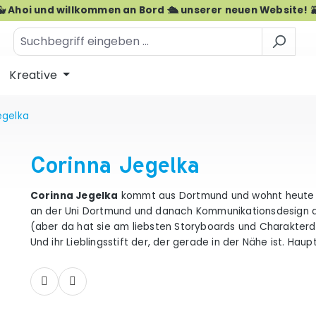
🐳 Ahoi und willkommen an Bord 🛳️ unserer neuen Website! 
Kreative
egelka
Corinna Jegelka
Corinna Jegelka
kommt aus Dortmund und wohnt heute na
an der Uni Dortmund und danach Kommunikationsdesign a
(aber da hat sie am liebsten Storyboards und Charakterdes
Und ihr Lieblingsstift der, der gerade in der Nähe ist. Hau