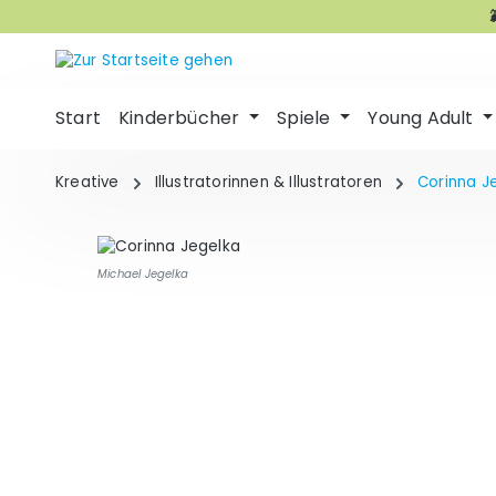
m Hauptinhalt springen
Zur Suche springen
Zur Hauptnavigation springen
Start
Kinderbücher
Spiele
Young Adult
Kreative
Illustratorinnen & Illustratoren
Corinna J
Michael Jegelka