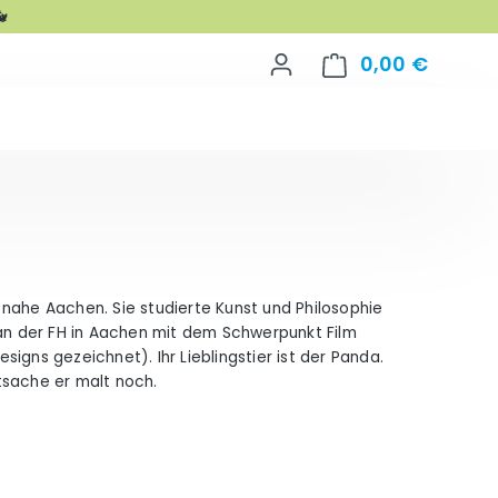

0,00 €
Warenko
he Aachen. Sie studierte Kunst und Philosophie
n der FH in Aachen mit dem Schwerpunkt Film
igns gezeichnet). Ihr Lieblingstier ist der Panda.
ptsache er malt noch.