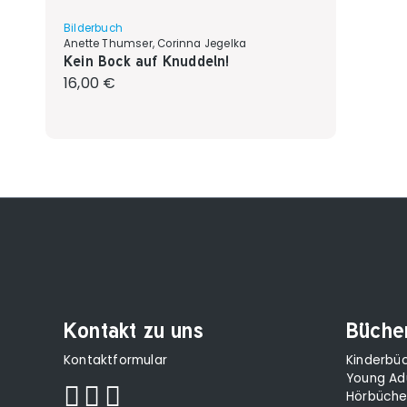
Bilderbuch
Anette Thumser, Corinna Jegelka
Kein Bock auf Knuddeln!
Regulärer Preis:
16,00 €
Kontakt zu uns
Büche
Kontaktformular
Kinderbü
Young Ad
Hörbüche