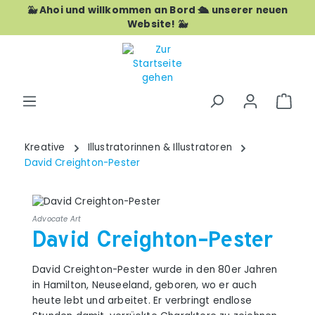
🐳 Ahoi und willkommen an Bord 🛳️ unserer neuen
Zum Hauptinhalt springen
Website! 🐳
War
Kreative
Illustratorinnen & Illustratoren
David Creighton-Pester
Advocate Art
David Creighton-Pester
David Creighton-Pester wurde in den 80er Jahren
in Hamilton, Neuseeland, geboren, wo er auch
heute lebt und arbeitet. Er verbringt endlose