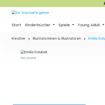
m Hauptinhalt springen
Zur Suche springen
Zur Hauptnavigation springen
Start
Kinderbücher
Spiele
Young Adult
Kreative
Illustratorinnen & Illustratoren
Emilia Dzi
Piotr Dziubak