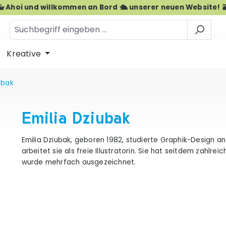
🐳 Ahoi und willkommen an Bord 🛳️ unserer neuen Website! 
Kreative
ubak
Emilia Dziubak
Emilia Dziubak, geboren 1982, studierte Graphik-Design an
arbeitet sie als freie Illustratorin. Sie hat seitdem zahlre
wurde mehrfach ausgezeichnet.