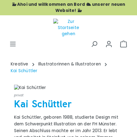
🐳 Ahoi und willkommen an Bord 🛳️ unserer neuen
Zum Hauptinhalt springen
Website! 🐳
War
Kreative
Illustratorinnen & Illustratoren
Kai Schüttler
privat
Kai Schüttler
Kai Schüttler, geboren 1988, studierte Design mit
dem Schwerpunkt Illustration an der FH Münster.
Seinen Abschluss machte er im Jahr 2013. Er lebt