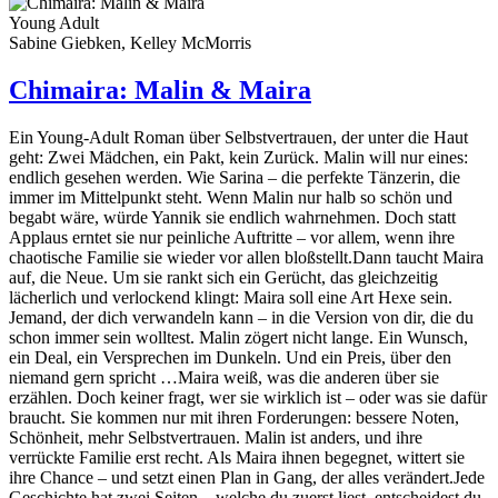
Young Adult
Sabine Giebken, Kelley McMorris
Chimaira: Malin & Maira
Ein Young-Adult Roman über Selbstvertrauen, der unter die Haut
geht: Zwei Mädchen, ein Pakt, kein Zurück. Malin will nur eines:
endlich gesehen werden. Wie Sarina – die perfekte Tänzerin, die
immer im Mittelpunkt steht. Wenn Malin nur halb so schön und
begabt wäre, würde Yannik sie endlich wahrnehmen. Doch statt
Applaus erntet sie nur peinliche Auftritte – vor allem, wenn ihre
chaotische Familie sie wieder vor allen bloßstellt.Dann taucht Maira
auf, die Neue. Um sie rankt sich ein Gerücht, das gleichzeitig
lächerlich und verlockend klingt: Maira soll eine Art Hexe sein.
Jemand, der dich verwandeln kann – in die Version von dir, die du
schon immer sein wolltest. Malin zögert nicht lange. Ein Wunsch,
ein Deal, ein Versprechen im Dunkeln. Und ein Preis, über den
niemand gern spricht …Maira weiß, was die anderen über sie
erzählen. Doch keiner fragt, wer sie wirklich ist – oder was sie dafür
braucht. Sie kommen nur mit ihren Forderungen: bessere Noten,
Schönheit, mehr Selbstvertrauen. Malin ist anders, und ihre
verrückte Familie erst recht. Als Maira ihnen begegnet, wittert sie
ihre Chance – und setzt einen Plan in Gang, der alles verändert.Jede
Geschichte hat zwei Seiten – welche du zuerst liest, entscheidest du