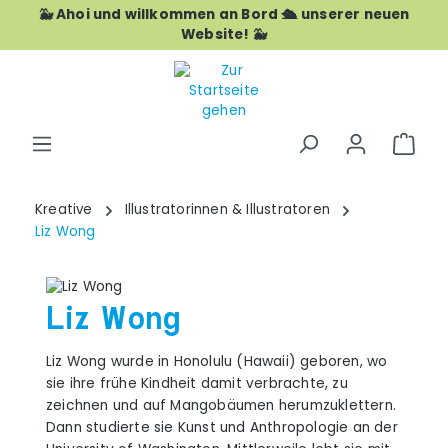
🐳 Ahoi und willkommen an Bord 🛳️ unserer neuen
Zum Hauptinhalt springen
Website! 🐳
War
Kreative
Illustratorinnen & Illustratoren
Liz Wong
Liz Wong
Liz Wong wurde in Honolulu (Hawaii) geboren, wo
sie ihre frühe Kindheit damit verbrachte, zu
zeichnen und auf Mangobäumen herumzuklettern.
Dann studierte sie Kunst und Anthropologie an der