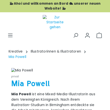
🐳 Ahoi und willkommen an Bord 🛳️ unserer neuen
Zum Hauptinhalt springen
Website! 🐳
War
Kreative
Illustratorinnen & Illustratoren
Mia Powell
privat
Mia Powell
Mia Powell
ist eine Mixed-Media-Illustratorin aus
dem Vereinigten Königreich. Nach ihrem
Illustration-Studium in Birmingham entdeckte sie