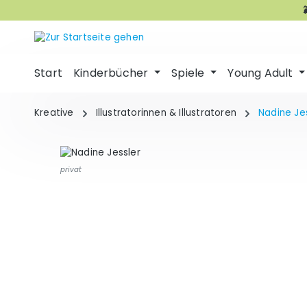
m Hauptinhalt springen
Zur Suche springen
Zur Hauptnavigation springen
Start
Kinderbücher
Spiele
Young Adult
Kreative
Illustratorinnen & Illustratoren
Nadine Je
privat