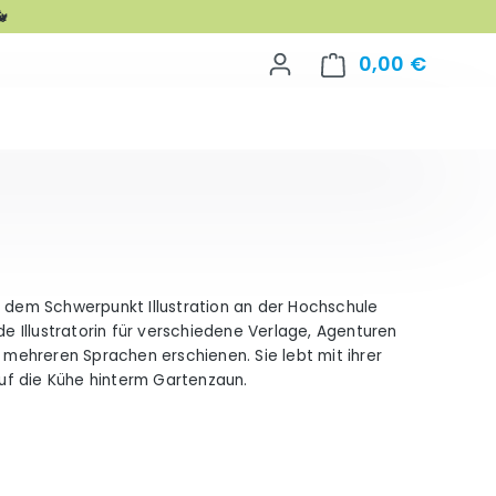

0,00 €
Warenko
t dem Schwerpunkt Illustration an der Hochschule
de Illustratorin für verschiedene Verlage, Agenturen
n mehreren Sprachen erschienen. Sie lebt mit ihrer
 auf die Kühe hinterm Gartenzaun.