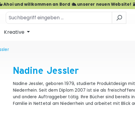
🐳 Ahoi und willkommen an Bord 🛳️ unserer neuen Website! 
Kreative
ssler
Nadine Jessler
Nadine Jessler, geboren 1979, studierte Produktdesign mi
Niederrhein. Seit dem Diplom 2007 ist sie als freischaffen
und andere Auftraggeber tätig. Ihre Bücher sind bereits i
Familie in Nettetal am Niederrhein und arbeitet mit Blick