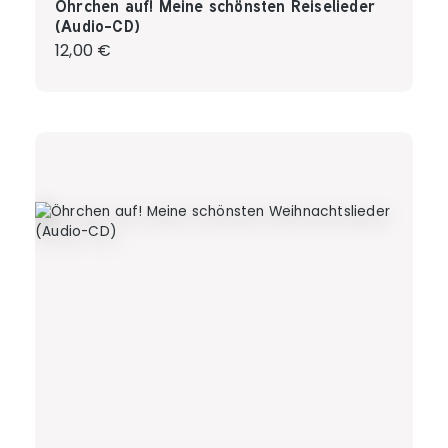
Öhrchen auf! Meine schönsten Reiselieder
(Audio-CD)
Regulärer Preis:
12,00 €