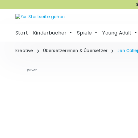
m Hauptinhalt springen
Zur Suche springen
Zur Hauptnavigation springen
Start
Kinderbücher
Spiele
Young Adult
Kreative
Übersetzerinnen & Übersetzer
Jen Calle
privat