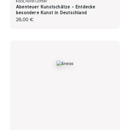
Kock, Horst Lichter
Abenteuer Kunstschätze - Entdecke
besondere Kunst in Deutschland
Regulärer Preis:
26,00 €