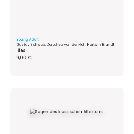
Young Adult
Gustav Schwab, Dorothea von der Höh, Hartwin Brandt
Ilias
Regulärer Preis:
9,00 €