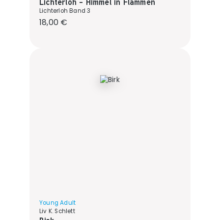
Lichterloh - Himmel in Flammen
Lichterloh Band 3
Regulärer Preis:
18,00 €
Young Adult
Liv K. Schlett