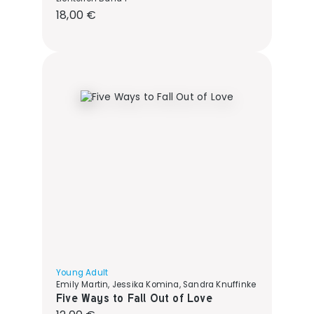
Regulärer Preis:
18,00 €
Young Adult
Emily Martin, Jessika Komina, Sandra Knuffinke
Five Ways to Fall Out of Love
Regulärer Preis: