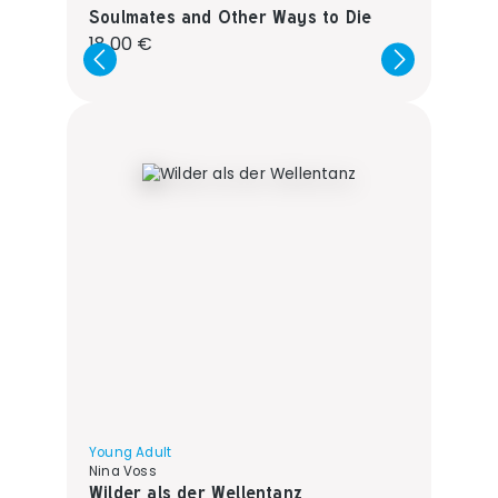
Soulmates and Other Ways to Die
Regulärer Preis:
18,00 €
Young Adult
Nina Voss
Wilder als der Wellentanz