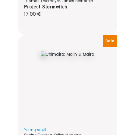
Thomas Thiemeyer, James Bernardin
Project Stormwitch
Regulärer Preis:
17,00 €
Bald
Young Adult