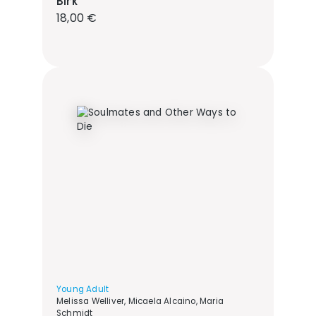
Birk
Regulärer Preis:
18,00 €
Young Adult
Melissa Welliver, Micaela Alcaino, Maria
Schmidt