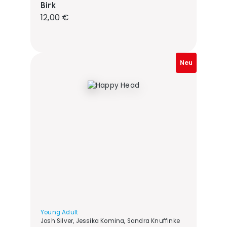
Birk
Regulärer Preis:
12,00 €
Neu
Young Adult
Josh Silver, Jessika Komina, Sandra Knuffinke