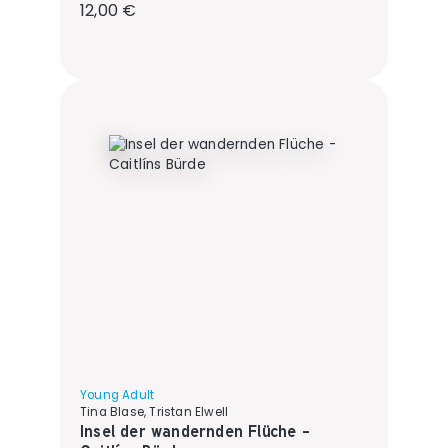
Regulärer Preis:
12,00 €
Young Adult
Tina Blase, Tristan Elwell
Insel der wandernden Flüche -