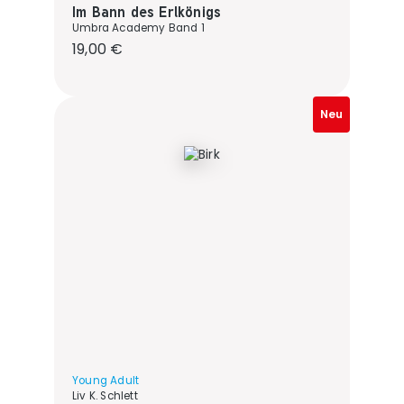
Im Bann des Erlkönigs
Umbra Academy Band 1
Regulärer Preis:
19,00 €
Neu
Young Adult
Liv K. Schlett