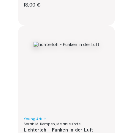
Regulärer Preis:
18,00 €
Young Adult
Sarah M. Kempen, Melanie Korte
Lichterloh - Funken in der Luft