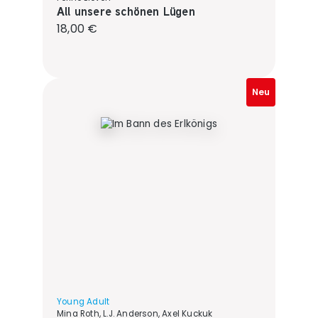
All unsere schönen Lügen
Regulärer Preis:
18,00 €
Neu
Young Adult
Mina Roth, L.J. Anderson, Axel Kuckuk