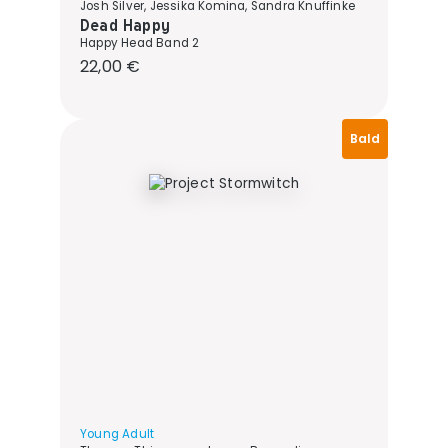
Josh Silver, Jessika Komina, Sandra Knuffinke
Dead Happy
Happy Head Band 2
Regulärer Preis:
22,00 €
Bald
Young Adult