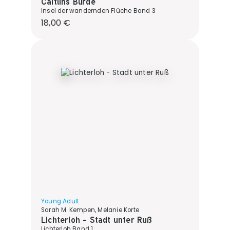
Caitlíns Bürde
Insel der wandernden Flüche Band 3
Regulärer Preis:
18,00 €
Young Adult
Sarah M. Kempen, Melanie Korte
Lichterloh - Stadt unter Ruß
Lichterloh Band 1