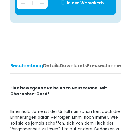
Produkt Anzahl: Gib den gewünsch
In den Warenkorb
Beschreibung
Details
Downloads
Pressestimmen
Ta
Eine bewegende Reise nach Neuseeland. Mit
Character-Card!
Eineinhalb Jahre ist der Unfall nun schon her, doch die
Erinnerungen daran verfolgen Emmi noch immer. Wie
soll sie es jemals schaffen, sich von dem Fluch der
Vergangenheit zu lösen? Um auf andere Gedanken zu