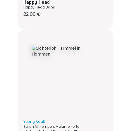
Happy Head
Happy Head Band 1
Regulärer Preis:
22,00 €
Young Adult
Sarah M. Kempen, Melanie Korte