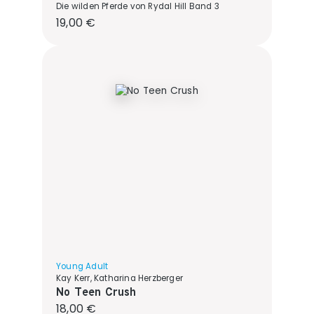
Die wilden Pferde von Rydal Hill Band 3
Regulärer Preis:
19,00 €
Young Adult
Kay Kerr, Katharina Herzberger
No Teen Crush
Regulärer Preis:
18,00 €