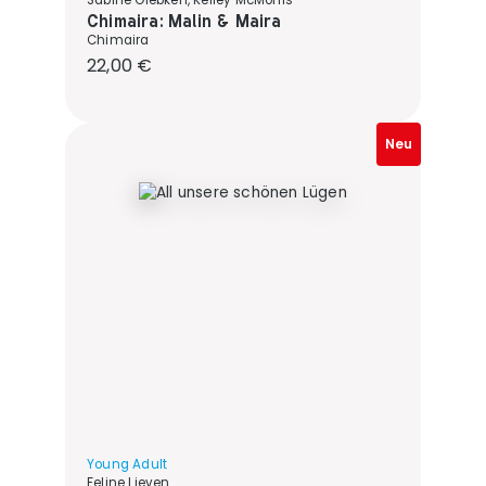
Sabine Giebken, Kelley McMorris
Chimaira: Malin & Maira
Chimaira
Regulärer Preis:
22,00 €
Neu
Young Adult
Feline Lieven